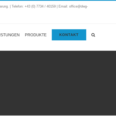
arung. | Telefon: +43 (0) 7734 / 40159 | Email: office@dwg-
ISTUNGEN
PRODUKTE
KONTAKT
e