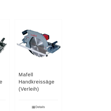
Mafell
e
Handkreissäge
(Verleih)
Details