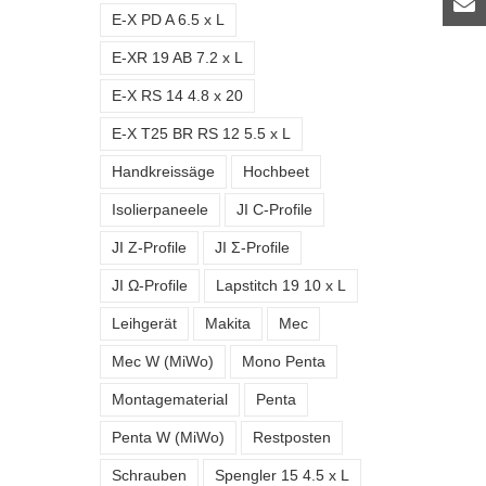
E-X PD A 6.5 x L
E-XR 19 AB 7.2 x L
E-X RS 14 4.8 x 20
E-X T25 BR RS 12 5.5 x L
Handkreissäge
Hochbeet
Isolierpaneele
JI C-Profile
JI Z-Profile
JI Σ-Profile
JI Ω-Profile
Lapstitch 19 10 x L
Leihgerät
Makita
Mec
Mec W (MiWo)
Mono Penta
Montagematerial
Penta
Penta W (MiWo)
Restposten
Schrauben
Spengler 15 4.5 x L