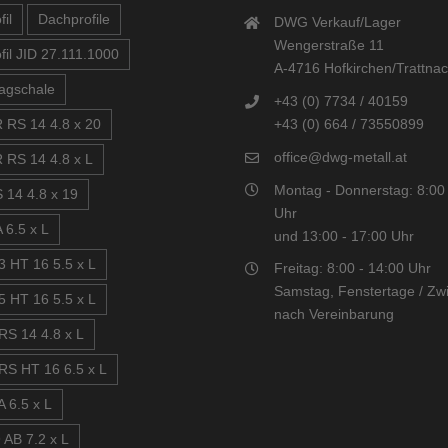
il
Dachprofile
DWG Verkauf/Lager
Wengerstraße 11
fil JID 27.111.1000
A-4716 Hofkirchen/Trattna
agschale
+43 (0) 7734 / 40159
+43 (0) 664 / 73550899
 RS 14 4.8 x 20
office@dwg-metall.at
 RS 14 4.8 x L
Montag - Donnerstag: 8:00 
 14 4.8 x 19
Uhr
 6.5 x L
und 13:00 - 17:00 Uhr
3 HT 16 5.5 x L
Freitag: 8:00 - 14:00 Uhr
Samstag, Fenstertage / Zwi
5 HT 16 5.5 x L
nach Vereinbarung
RS 14 4.8 x L
RS HT 16 6.5 x L
 6.5 x L
 AB 7.2 x L