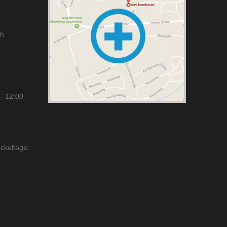
ch
- 12:00
ckeltage: