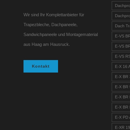
Dachprof
Wir sind Ihr Komplettanbieter für
Dachpro
Trapezbleche, Dachpaneele,
Dach Tr
Sandwichpaneele und Montagematerial
E-VS BR
aus Haag am Hausruck.
E-VS BR
E-VS RS
Kontakt
E-X 16 A
E-X BR 
E-X BR 
E-X BR 
E-X BR 
E-X PD A
E-XR 19