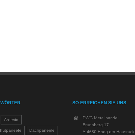
GWÖRTER
SO ERREICHEN SIE UNS
DWG Metallhandel
Ardesia
Brunnberg 17
hutpaneele
Dachpaneele
A-4680 Haag am Hausruck