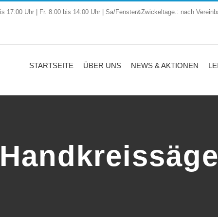
is 17:00 Uhr | Fr. 8:00 bis 14:00 Uhr | Sa/Fenster&Zwickeltage.: nach Vereinb
STARTSEITE
ÜBER UNS
NEWS & AKTIONEN
LE
Handkreissäg