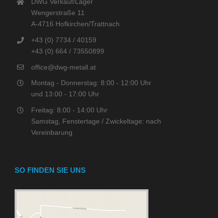
DWG Verkauf/Lager
Wengerstraße 11
A-4716 Hofkirchen/Trattnach
+43 (0) 7734 / 40159
+43 (0) 664 / 73550899
office@dwg-metall.at
Montag - Donnerstag: 8:00 - 12:00 Uhr
und 13:00 - 17:00 Uhr
Freitag: 8:00 - 14:00 Uhr
Samstag, Fenstertage / Zwickeltage: nach
Vereinbarung
SO FINDEN SIE UNS