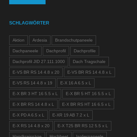
SCHLAGWÖRTER
Aktion
Ardesia
Brandschutpaneele
Dachpaneele
Dachprofil
Dachprofile
Dachprofil JID 27.111.1000
Dach Tragschale
E-VS BR RS 14 4.8 x 20
E-VS BR RS 14 4.8 x L
E-VS RS 14 4.8 x 19
E-X 16 A 6.5 x L
E-X BR 3 HT 16 5.5 x L
E-X BR 5 HT 16 5.5 x L
E-X BR RS 14 4.8 x L
E-X BR RS HT 16 6.5 x L
E-X PD A 6.5 x L
E-XR 19 AB 7.2 x L
E-X RS 14 4.8 x 20
E-X T25 BR RS 12 5.5 x L
Handkreissäge
Hochbeet
Isolierpaneele