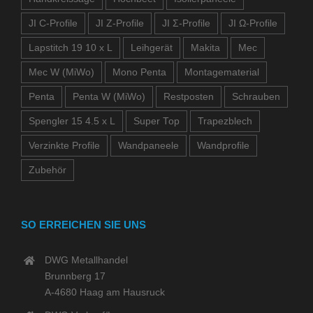
JI C-Profile
JI Z-Profile
JI Σ-Profile
JI Ω-Profile
Lapstitch 19 10 x L
Leihgerät
Makita
Mec
Mec W (MiWo)
Mono Penta
Montagematerial
Penta
Penta W (MiWo)
Restposten
Schrauben
Spengler 15 4.5 x L
Super Top
Trapezblech
Verzinkte Profile
Wandpaneele
Wandprofile
Zubehör
SO ERREICHEN SIE UNS
DWG Metallhandel
Brunnberg 17
A-4680 Haag am Hausruck