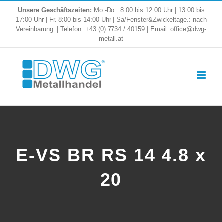
Skip
Unsere Geschäftszeiten:
Mo.-Do.: 8:00 bis 12:00 Uhr | 13:00 bis
17:00 Uhr | Fr. 8:00 bis 14:00 Uhr | Sa/Fenster&Zwickeltage.: nach
to
Vereinbarung. | Telefon: +43 (0) 7734 / 40159 | Email: office@dwg-
metall.at
content
E-VS BR RS 14 4.8 x
20