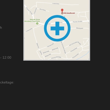
ch
- 12:00
ckeltage: