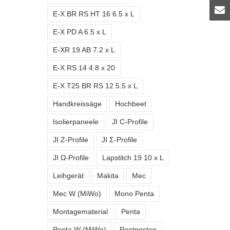
E-X BR RS HT 16 6.5 x L
E-X PD A 6.5 x L
E-XR 19 AB 7.2 x L
E-X RS 14 4.8 x 20
E-X T25 BR RS 12 5.5 x L
Handkreissäge
Hochbeet
Isolierpaneele
JI C-Profile
JI Z-Profile
JI Σ-Profile
JI Ω-Profile
Lapstitch 19 10 x L
Leihgerät
Makita
Mec
Mec W (MiWo)
Mono Penta
Montagematerial
Penta
Penta W (MiWo)
Restposten