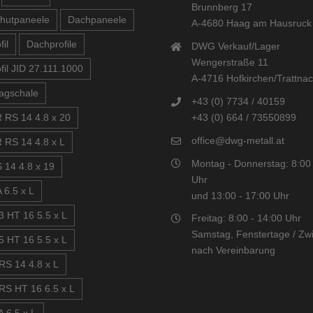
Brunnberg 17
hutpaneele
Dachpaneele
A-4680 Haag am Hausruck
il
Dachprofile
DWG Verkauf/Lager
Wengerstraße 11
fil JID 27.111.1000
A-4716 Hofkirchen/Trattna
agschale
+43 (0) 7734 / 40159
+43 (0) 664 / 73550899
 RS 14 4.8 x 20
office@dwg-metall.at
 RS 14 4.8 x L
Montag - Donnerstag: 8:00 
 14 4.8 x 19
Uhr
 6.5 x L
und 13:00 - 17:00 Uhr
3 HT 16 5.5 x L
Freitag: 8:00 - 14:00 Uhr
Samstag, Fenstertage / Zwi
5 HT 16 5.5 x L
nach Vereinbarung
RS 14 4.8 x L
RS HT 16 6.5 x L