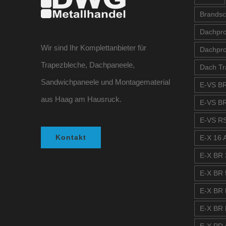
Brandsc
Dachprof
Wir sind Ihr Komplettanbieter für
Dachpro
Trapezbleche, Dachpaneele,
Dach Tr
Sandwichpaneele und Montagematerial
E-VS BR
aus Haag am Hausruck.
E-VS BR
E-VS RS
Kontakt
E-X 16 A
E-X BR 
E-X BR 
E-X BR 
E-X BR 