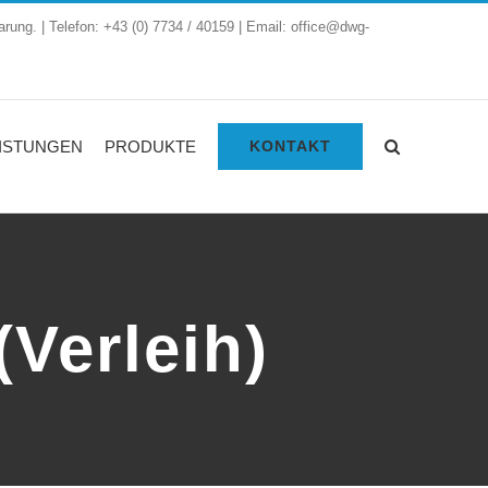
arung. | Telefon: +43 (0) 7734 / 40159 | Email: office@dwg-
ISTUNGEN
PRODUKTE
KONTAKT
Verleih)