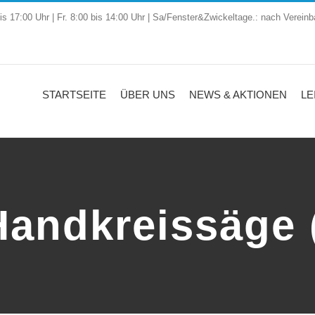
is 17:00 Uhr | Fr. 8:00 bis 14:00 Uhr | Sa/Fenster&Zwickeltage.: nach Vereinb
STARTSEITE
ÜBER UNS
NEWS & AKTIONEN
LE
Handkreissäge (