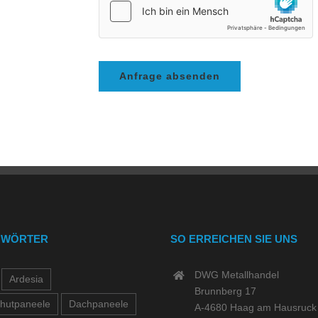
GWÖRTER
SO ERREICHEN SIE UNS
DWG Metallhandel
Ardesia
Brunnberg 17
hutpaneele
Dachpaneele
A-4680 Haag am Hausruck