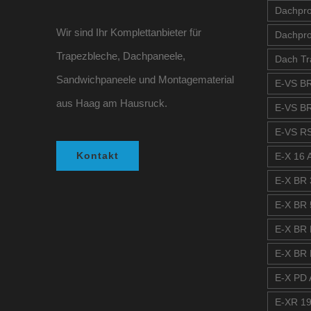
Dachprof
Wir sind Ihr Komplettanbieter für
Dachpro
Trapezbleche, Dachpaneele,
Dach Tr
Sandwichpaneele und Montagematerial
E-VS BR
aus Haag am Hausruck.
E-VS BR
E-VS RS
Kontakt
E-X 16 A
E-X BR 
E-X BR 
E-X BR 
E-X BR 
E-X PD A
E-XR 19