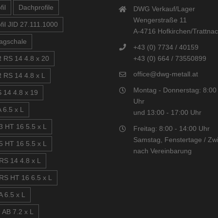
il
Dachprofile
DWG Verkauf/Lager
Wengerstraße 11
fil JID 27.111.1000
A-4716 Hofkirchen/Trattna
agschale
+43 (0) 7734 / 40159
+43 (0) 664 / 73550899
 RS 14 4.8 x 20
office@dwg-metall.at
 RS 14 4.8 x L
Montag - Donnerstag: 8:00 
 14 4.8 x 19
Uhr
 6.5 x L
und 13:00 - 17:00 Uhr
3 HT 16 5.5 x L
Freitag: 8:00 - 14:00 Uhr
Samstag, Fenstertage / Zwi
5 HT 16 5.5 x L
nach Vereinbarung
RS 14 4.8 x L
RS HT 16 6.5 x L
 6.5 x L
 AB 7.2 x L