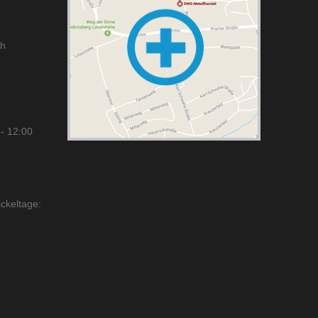
ch
- 12:00
ckeltage: