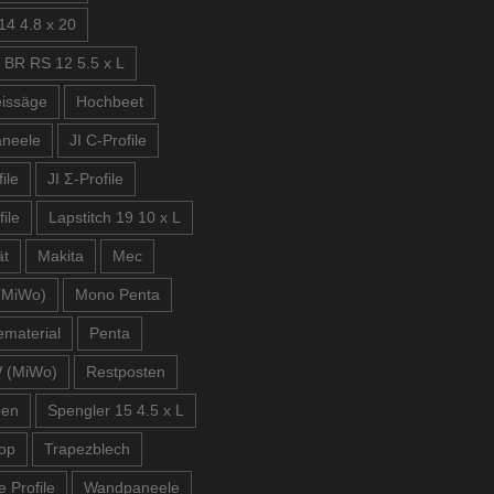
14 4.8 x 20
 BR RS 12 5.5 x L
issäge
Hochbeet
aneele
JI C-Profile
ile
JI Σ-Profile
file
Lapstitch 19 10 x L
ät
Makita
Mec
(MiWo)
Mono Penta
material
Penta
 (MiWo)
Restposten
ben
Spengler 15 4.5 x L
op
Trapezblech
e Profile
Wandpaneele