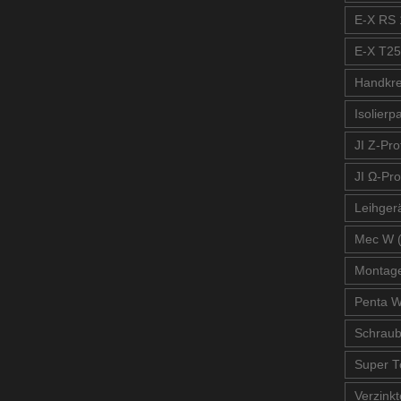
E-X RS 
E-X T25
Handkre
Isolierp
JI Z-Prof
JI Ω-Pro
Leihger
Mec W 
Montage
Penta W
Schrau
Super T
Verzinkt