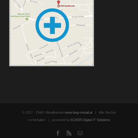
© 2017 - DWG Metallhandel
www.dwg-metall.at
| Alle Rechte
vorbehalten | powered by
ECKER.Digital IT Solutions
Facebook
Rss
Email