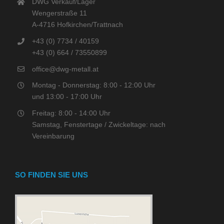
DWG Verkauf/Lager
Wengerstraße 11
A-4716 Hofkirchen/Trattnach
+43 (0) 7734 / 40159
+43 (0) 664 / 73550899
office@dwg-metall.at
Montag - Donnerstag: 8:00 - 12:00 Uhr
und 13:00 - 17:00 Uhr
Freitag: 8:00 - 14:00 Uhr
Samstag, Fenstertage / Zwickeltage: nach
Vereinbarung
SO FINDEN SIE UNS