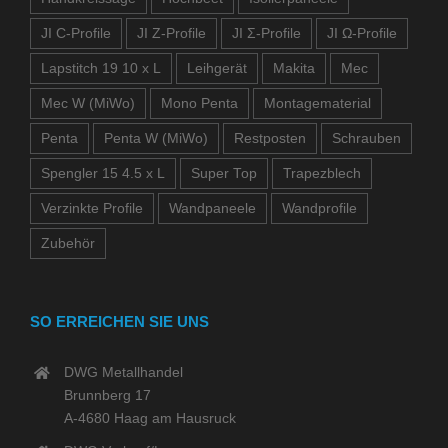
JI C-Profile
JI Z-Profile
JI Σ-Profile
JI Ω-Profile
Lapstitch 19 10 x L
Leihgerät
Makita
Mec
Mec W (MiWo)
Mono Penta
Montagematerial
Penta
Penta W (MiWo)
Restposten
Schrauben
Spengler 15 4.5 x L
Super Top
Trapezblech
Verzinkte Profile
Wandpaneele
Wandprofile
Zubehör
SO ERREICHEN SIE UNS
DWG Metallhandel
Brunnberg 17
A-4680 Haag am Hausruck