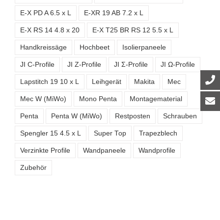
E-X PD A 6.5 x L
E-XR 19 AB 7.2 x L
E-X RS 14 4.8 x 20
E-X T25 BR RS 12 5.5 x L
Handkreissäge
Hochbeet
Isolierpaneele
JI C-Profile
JI Z-Profile
JI Σ-Profile
JI Ω-Profile
Lapstitch 19 10 x L
Leihgerät
Makita
Mec
Mec W (MiWo)
Mono Penta
Montagematerial
Penta
Penta W (MiWo)
Restposten
Schrauben
Spengler 15 4.5 x L
Super Top
Trapezblech
Verzinkte Profile
Wandpaneele
Wandprofile
Zubehör