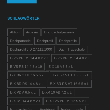
SCHLAGWÖRTER
Aktion
Ardesia
Brandschutpaneele
Dachpaneele
Dachprofil
Dachprofile
Dachprofil JID 27.111.1000
Dach Tragschale
E-VS BR RS 14 4.8 x 20
E-VS BR RS 14 4.8 x L
E-VS RS 14 4.8 x 19
E-X 16 A 6.5 x L
E-X BR 3 HT 16 5.5 x L
E-X BR 5 HT 16 5.5 x L
E-X BR RS 14 4.8 x L
E-X BR RS HT 16 6.5 x L
E-X PD A 6.5 x L
E-XR 19 AB 7.2 x L
E-X RS 14 4.8 x 20
E-X T25 BR RS 12 5.5 x L
Handkreissäge
Hochbeet
Isolierpaneele