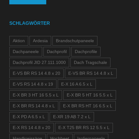
SCHLAGWÖRTER
Aktion
Ardesia
Brandschutpaneele
Dachpaneele
Dachprofil
Dachprofile
Dachprofil JID 27.111.1000
Dach Tragschale
E-VS BR RS 14 4.8 x 20
E-VS BR RS 14 4.8 x L
E-VS RS 14 4.8 x 19
E-X 16 A 6.5 x L
E-X BR 3 HT 16 5.5 x L
E-X BR 5 HT 16 5.5 x L
E-X BR RS 14 4.8 x L
E-X BR RS HT 16 6.5 x L
E-X PD A 6.5 x L
E-XR 19 AB 7.2 x L
E-X RS 14 4.8 x 20
E-X T25 BR RS 12 5.5 x L
Handkreissäge
Hochbeet
Isolierpaneele