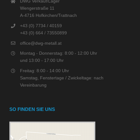
DWG Verkauf/Lager
Wengerstraße 11
A-4716 Hofkirchen/Trattnach
+43 (0) 7734 / 40159
+43 (0) 664 / 73550899
office@dwg-metall.at
Montag - Donnerstag: 8:00 - 12:00 Uhr
und 13:00 - 17:00 Uhr
Freitag: 8:00 - 14:00 Uhr
Samstag, Fenstertage / Zwickeltage: nach
Vereinbarung
SO FINDEN SIE UNS