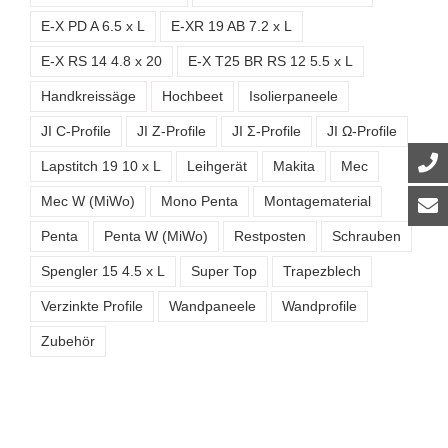
E-X PD A 6.5 x L
E-XR 19 AB 7.2 x L
E-X RS 14 4.8 x 20
E-X T25 BR RS 12 5.5 x L
Handkreissäge
Hochbeet
Isolierpaneele
JI C-Profile
JI Z-Profile
JI Σ-Profile
JI Ω-Profile
Lapstitch 19 10 x L
Leihgerät
Makita
Mec
Mec W (MiWo)
Mono Penta
Montagematerial
Penta
Penta W (MiWo)
Restposten
Schrauben
Spengler 15 4.5 x L
Super Top
Trapezblech
Verzinkte Profile
Wandpaneele
Wandprofile
Zubehör