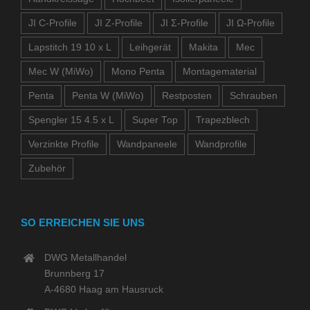
JI C-Profile
JI Z-Profile
JI Σ-Profile
JI Ω-Profile
Lapstitch 19 10 x L
Leihgerät
Makita
Mec
Mec W (MiWo)
Mono Penta
Montagematerial
Penta
Penta W (MiWo)
Restposten
Schrauben
Spengler 15 4.5 x L
Super Top
Trapezblech
Verzinkte Profile
Wandpaneele
Wandprofile
Zubehör
SO ERREICHEN SIE UNS
DWG Metallhandel
Brunnberg 17
A-4680 Haag am Hausruck