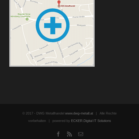
© 2017 - DWG Metallhandel
www.dwg-metall.at
| Alle Rechte
vorbehalten | powered by
ECKER.Digital IT Solutions
Facebook
Rss
Email