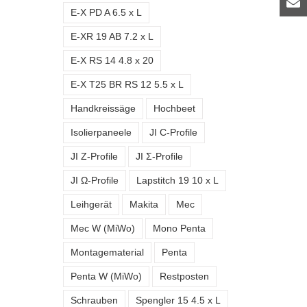
E-X PD A 6.5 x L
E-XR 19 AB 7.2 x L
E-X RS 14 4.8 x 20
E-X T25 BR RS 12 5.5 x L
Handkreissäge
Hochbeet
Isolierpaneele
JI C-Profile
JI Z-Profile
JI Σ-Profile
JI Ω-Profile
Lapstitch 19 10 x L
Leihgerät
Makita
Mec
Mec W (MiWo)
Mono Penta
Montagematerial
Penta
Penta W (MiWo)
Restposten
Schrauben
Spengler 15 4.5 x L