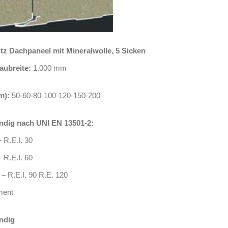
z Dachpaneel mit Mineralwolle, 5 Sicken
aubreite:
1.000 mm
m):
50-60-80-100-120-150-200
ndig nach UNI EN 13501-2:
 R.E.I. 30
 R.E.I. 60
– R.E.I. 90 R.E. 120
ment
ndig