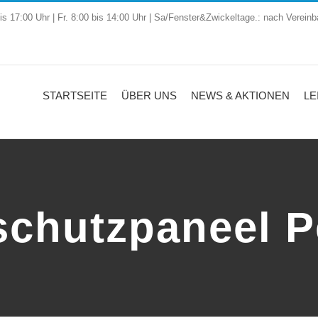
is 17:00 Uhr | Fr. 8:00 bis 14:00 Uhr | Sa/Fenster&Zwickeltage.: nach Vereinb
STARTSEITE
ÜBER UNS
NEWS & AKTIONEN
LE
schutzpaneel P