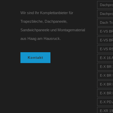
Dachprof
Wir sind Ihr Komplettanbieter für
Dachpro
Trapezbleche, Dachpaneele,
Dach Tr
Sandwichpaneele und Montagematerial
E-VS BR
aus Haag am Hausruck.
E-VS BR
E-VS RS
Kontakt
E-X 16 A
E-X BR 
E-X BR 
E-X BR 
E-X BR 
E-X PD A
E-XR 19