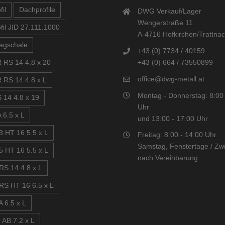
il
Dachprofile
DWG Verkauf/Lager
Wengerstraße 11
fil JID 27.111.1000
A-4716 Hofkirchen/Trattna
agschale
+43 (0) 7734 / 40159
+43 (0) 664 / 73550899
 RS 14 4.8 x 20
office@dwg-metall.at
 RS 14 4.8 x L
Montag - Donnerstag: 8:00 
 14 4.8 x 19
Uhr
 6.5 x L
und 13:00 - 17:00 Uhr
3 HT 16 5.5 x L
Freitag: 8:00 - 14:00 Uhr
Samstag, Fenstertage / Zwi
5 HT 16 5.5 x L
nach Vereinbarung
RS 14 4.8 x L
RS HT 16 6.5 x L
 6.5 x L
 AB 7.2 x L