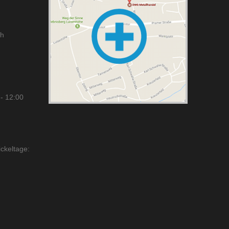
ch
- 12:00
ckeltage: