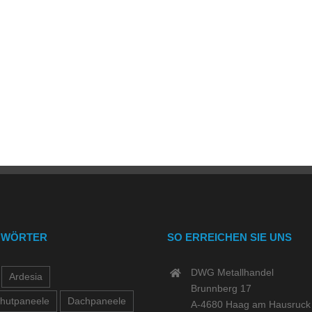
GWÖRTER
SO ERREICHEN SIE UNS
DWG Metallhandel
Ardesia
Brunnberg 17
hutpaneele
Dachpaneele
A-4680 Haag am Hausruck