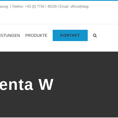
arung. | Telefon: +43 (0) 7734 / 40159 | Email: office@dwg-
ISTUNGEN
PRODUKTE
KONTAKT
enta W