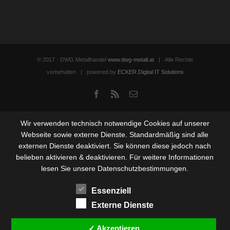
© 2017 - DWG Metallhandel
www.dwg-metall.at
| Alle Rechte
vorbehalten | powered by
ECKER.Digital IT Solutions
Facebook
Rss
Email
Wir verwenden technisch notwendige Cookies auf unserer
Webseite sowie externe Dienste. Standardmäßig sind alle
externen Dienste deaktiviert. Sie können diese jedoch nach
belieben aktivieren & deaktivieren. Für weitere Informationen
lesen Sie unsere Datenschutzbestimmungen.
Essenziell
Externe Dienste
✓ Akzeptieren