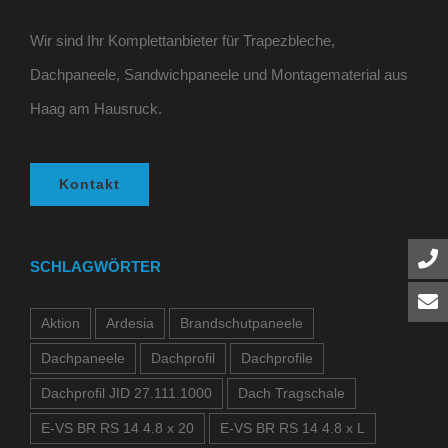
Wir sind Ihr Komplettanbieter für Trapezbleche,
Dachpaneele, Sandwichpaneele und Montagematerial aus
Haag am Hausruck.
Kontakt
SCHLAGWÖRTER
Aktion
Ardesia
Brandschutpaneele
Dachpaneele
Dachprofil
Dachprofile
Dachprofil JID 27.111.1000
Dach Tragschale
E-VS BR RS 14 4.8 x 20
E-VS BR RS 14 4.8 x L