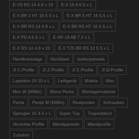
E-VS RS 14 4.8 x 19
E-X 16 A 6.5 x L
E-X BR 3 HT 16 5.5 x L
E-X BR 5 HT 16 5.5 x L
E-X BR RS 14 4.8 x L
E-X BR RS HT 16 6.5 x L
E-X PD A 6.5 x L
E-XR 19 AB 7.2 x L
E-X RS 14 4.8 x 20
E-X T25 BR RS 12 5.5 x L
Handkreissäge
Hochbeet
Isolierpaneele
JI C-Profile
JI Z-Profile
JI Σ-Profile
JI Ω-Profile
Lapstitch 19 10 x L
Leihgerät
Makita
Mec
Mec W (MiWo)
Mono Penta
Montagematerial
Penta
Penta W (MiWo)
Restposten
Schrauben
Spengler 15 4.5 x L
Super Top
Trapezblech
Verzinkte Profile
Wandpaneele
Wandprofile
Zubehör