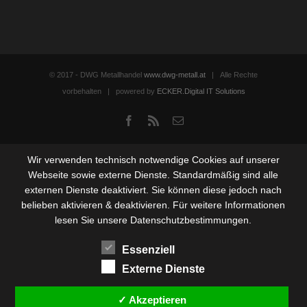
© 2017 - DWG Metallhandel
www.dwg-metall.at
| Alle Rechte
vorbehalten | powered by
ECKER.Digital IT Solutions
Facebook
Rss
Email
Wir verwenden technisch notwendige Cookies auf unserer
Webseite sowie externe Dienste. Standardmäßig sind alle
externen Dienste deaktiviert. Sie können diese jedoch nach
belieben aktivieren & deaktivieren. Für weitere Informationen
lesen Sie unsere Datenschutzbestimmungen.
Essenziell
Externe Dienste
✓ Akzeptieren