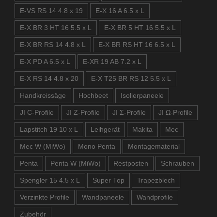
E-VS RS 14 4.8 x 19
E-X 16 A 6.5 x L
E-X BR 3 HT 16 5.5 x L
E-X BR 5 HT 16 5.5 x L
E-X BR RS 14 4.8 x L
E-X BR RS HT 16 6.5 x L
E-X PD A 6.5 x L
E-XR 19 AB 7.2 x L
E-X RS 14 4.8 x 20
E-X T25 BR RS 12 5.5 x L
Handkreissäge
Hochbeet
Isolierpaneele
JI C-Profile
JI Z-Profile
JI Σ-Profile
JI Ω-Profile
Lapstitch 19 10 x L
Leihgerät
Makita
Mec
Mec W (MiWo)
Mono Penta
Montagematerial
Penta
Penta W (MiWo)
Restposten
Schrauben
Spengler 15 4.5 x L
Super Top
Trapezblech
Verzinkte Profile
Wandpaneele
Wandprofile
Zubehör