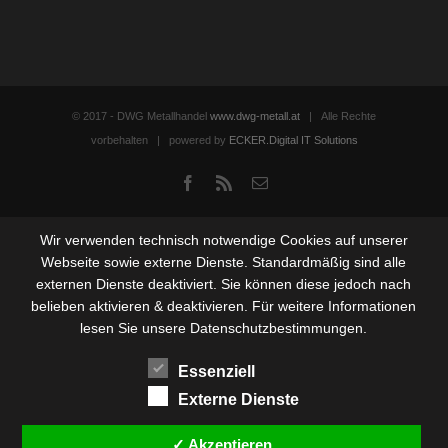
© 2017 - DWG Metallhandel
www.dwg-metall.at
| Alle Rechte
vorbehalten | powered by
ECKER.Digital IT Solutions
Facebook
Rss
Email
Wir verwenden technisch notwendige Cookies auf unserer
Webseite sowie externe Dienste. Standardmäßig sind alle
externen Dienste deaktiviert. Sie können diese jedoch nach
belieben aktivieren & deaktivieren. Für weitere Informationen
lesen Sie unsere Datenschutzbestimmungen.
Essenziell
Externe Dienste
✓ Akzeptieren