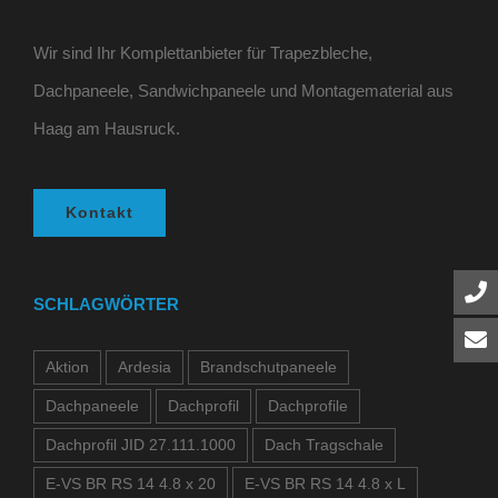
Wir sind Ihr Komplettanbieter für Trapezbleche,
Dachpaneele, Sandwichpaneele und Montagematerial aus
Haag am Hausruck.
Kontakt
SCHLAGWÖRTER
Aktion
Ardesia
Brandschutpaneele
Dachpaneele
Dachprofil
Dachprofile
Dachprofil JID 27.111.1000
Dach Tragschale
E-VS BR RS 14 4.8 x 20
E-VS BR RS 14 4.8 x L