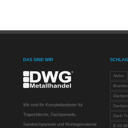
DAS SIND WIR
SCHLA
Aktion
Brandsc
Dachprof
Wir sind Ihr Komplettanbieter für
Dachpro
Trapezbleche, Dachpaneele,
Dach Tr
Sandwichpaneele und Montagematerial
E-VS BR