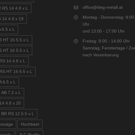
office@dwg-metall.at
 RS 14 4.8 x L
Montag - Donnerstag: 8:00 
 14 4.8 x 19
Uhr
 6.5 x L
und 13:00 - 17:00 Uhr
3 HT 16 5.5 x L
Freitag: 8:00 - 14:00 Uhr
Samstag, Fenstertage / Zwi
5 HT 16 5.5 x L
nach Vereinbarung
RS 14 4.8 x L
RS HT 16 6.5 x L
 6.5 x L
 AB 7.2 x L
14 4.8 x 20
 BR RS 12 5.5 x L
issäge
Hochbeet
aneele
JI C-Profile