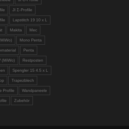
ile
JI Σ-Profile
file
Lapstitch 19 10 x L
ät
Makita
Mec
(MiWo)
Mono Penta
material
Penta
 (MiWo)
Restposten
ben
Spengler 15 4.5 x L
op
Trapezblech
e Profile
Wandpaneele
file
Zubehör