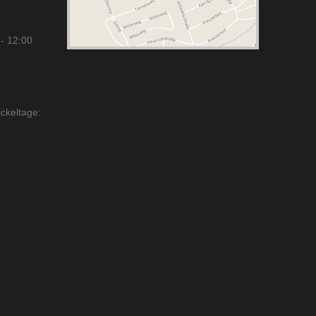
- 12:00
ckeltage: