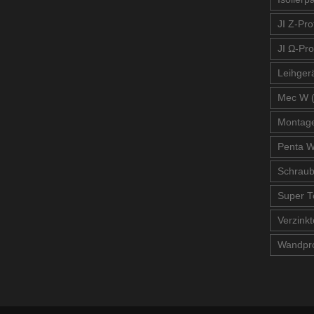
JI Z-Prof
JI Ω-Pro
Leihger
Mec W 
Montage
Penta W
Schrau
Super T
Verzinkt
Wandpro