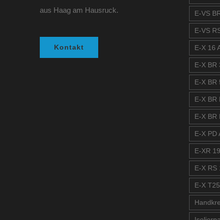
aus Haag am Hausruck.
E-VS BR
E-VS RS
Kontakt
E-X 16 A
E-X BR 
E-X BR 
E-X BR 
E-X BR 
E-X PD A
E-XR 19
E-X RS 
E-X T25
Handkre
Isolierp