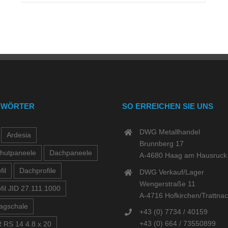
GWÖRTER
SO ERREICHEN SIE UNS
DWG Metallhandel
Ardesia
Brunnberg 17
hutpaneele
Dachpaneele
A-4680 Haag am Hausruck
il
Dachprofile
DWG Verkauf/Lager
Wengerstraße 11
fil JID 27.111.1000
A-4716 Hofkirchen/Trattna
agschale
+43 (0) 7734 / 40159
+43 (0) 664 / 73550899
 RS 14 4.8 x 20