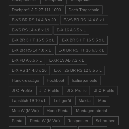
Dachprofil JID 27.111.1000
Dach Tragschale
E-VS BR RS 14 4.8 x 20
E-VS BR RS 14 4.8 x L
E-VS RS 14 4.8 x 19
E-X 16 A 6.5 x L
E-X BR 3 HT 16 5.5 x L
E-X BR 5 HT 16 5.5 x L
E-X BR RS 14 4.8 x L
E-X BR RS HT 16 6.5 x L
E-X PD A 6.5 x L
E-XR 19 AB 7.2 x L
E-X RS 14 4.8 x 20
E-X T25 BR RS 12 5.5 x L
Handkreissäge
Hochbeet
Isolierpaneele
JI C-Profile
JI Z-Profile
JI Σ-Profile
JI Ω-Profile
Lapstitch 19 10 x L
Leihgerät
Makita
Mec
Mec W (MiWo)
Mono Penta
Montagematerial
Penta
Penta W (MiWo)
Restposten
Schrauben