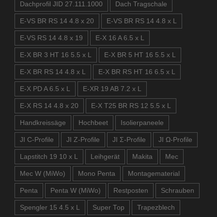
Dachprofil JID 27.111.1000
Dach Tragschale
E-VS BR RS 14 4.8 x 20
E-VS BR RS 14 4.8 x L
E-VS RS 14 4.8 x 19
E-X 16 A 6.5 x L
E-X BR 3 HT 16 5.5 x L
E-X BR 5 HT 16 5.5 x L
E-X BR RS 14 4.8 x L
E-X BR RS HT 16 6.5 x L
E-X PD A 6.5 x L
E-XR 19 AB 7.2 x L
E-X RS 14 4.8 x 20
E-X T25 BR RS 12 5.5 x L
Handkreissäge
Hochbeet
Isolierpaneele
JI C-Profile
JI Z-Profile
JI Σ-Profile
JI Ω-Profile
Lapstitch 19 10 x L
Leihgerät
Makita
Mec
Mec W (MiWo)
Mono Penta
Montagematerial
Penta
Penta W (MiWo)
Restposten
Schrauben
Spengler 15 4.5 x L
Super Top
Trapezblech