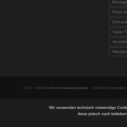
Montage
Penta W
Schrau
Super T
Verzinkt
Wandpro
© 2017 - DWG Metallhandel
www.dwg-metall.at
| Alle Rechte vorbehalte
Wir verwenden technisch notwendige Cookie
diese jedoch nach belieben