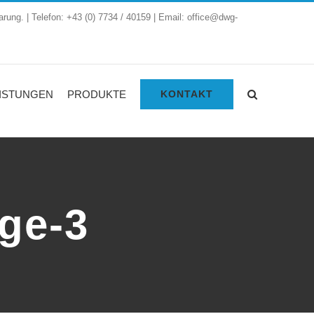
arung. | Telefon: +43 (0) 7734 / 40159 | Email: office@dwg-
ISTUNGEN
PRODUKTE
KONTAKT
age-3