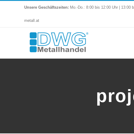
Skip
Unsere Geschäftszeiten:
Mo.-Do.: 8:00 bis 12:00 Uhr | 13:00 b
to
metall.at
content
proj