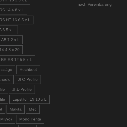
5 HT 16 5.5 x L
nach Vereinbarung
RS 14 4.8 x L
RS HT 16 6.5 x L
 6.5 x L
 AB 7.2 x L
14 4.8 x 20
 BR RS 12 5.5 x L
issäge
Hochbeet
aneele
JI C-Profile
ile
JI Σ-Profile
file
Lapstitch 19 10 x L
ät
Makita
Mec
(MiWo)
Mono Penta