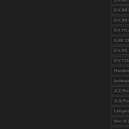
E-X BR 
E-X BR 
E-X BR 
E-X PD A
E-XR 19
E-X RS 
E-X T25
Handkre
Isolierp
JI Z-Prof
JI Ω-Pro
Leihger
Mec W 