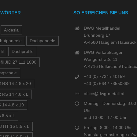
GWÖRTER
SO ERREICHEN SIE UNS
DWG Metallhandel
Ardesia
Brunnberg 17
hutpaneele
Dachpaneele
A-4680 Haag am Hausruck
il
Dachprofile
DWG Verkauf/Lager
Wengerstraße 11
fil JID 27.111.1000
A-4716 Hofkirchen/Trattna
agschale
+43 (0) 7734 / 40159
+43 (0) 664 / 73550899
 RS 14 4.8 x 20
office@dwg-metall.at
 RS 14 4.8 x L
Montag - Donnerstag: 8:00 
 14 4.8 x 19
Uhr
 6.5 x L
und 13:00 - 17:00 Uhr
3 HT 16 5.5 x L
Freitag: 8:00 - 14:00 Uhr
Samstag, Fenstertage / Zwi