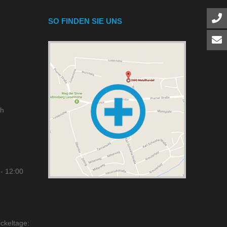
SO FINDEN SIE UNS
ch
- 12:00
ckeltage: