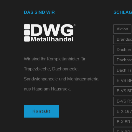
DAS SIND WIR
SCHLA
Aktion
Brandsc
Dachprof
Wir sind Ihr Komplettanbieter für
Dachpro
Trapezbleche, Dachpaneele,
Dach Tr
Sandwichpaneele und Montagematerial
E-VS BR
aus Haag am Hausruck.
E-VS BR
E-VS RS
Kontakt
E-X 16 A
E-X BR 