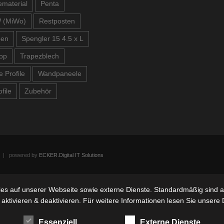
material
Penta
 (MiWo)
Restposten
ben
Spengler 15 4.5 x L
op
Trapezblech
e Profile
Wandpaneele
file
Zubehör
n | powered by
ECKER.Digital IT Solutions
s auf unserer Webseite sowie externe Dienste. Standardmäßig sind all
 aktivieren & deaktivieren. Für weitere Informationen lesen Sie unse
Essenziell
Externe Dienste