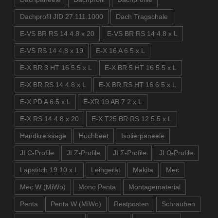
Dachprofil JID 27.111.1000
Dach Tragschale
E-VS BR RS 14 4.8 x 20
E-VS BR RS 14 4.8 x L
E-VS RS 14 4.8 x 19
E-X 16 A 6.5 x L
E-X BR 3 HT 16 5.5 x L
E-X BR 5 HT 16 5.5 x L
E-X BR RS 14 4.8 x L
E-X BR RS HT 16 6.5 x L
E-X PD A 6.5 x L
E-XR 19 AB 7.2 x L
E-X RS 14 4.8 x 20
E-X T25 BR RS 12 5.5 x L
Handkreissäge
Hochbeet
Isolierpaneele
JI C-Profile
JI Z-Profile
JI Σ-Profile
JI Ω-Profile
Lapstitch 19 10 x L
Leihgerät
Makita
Mec
Mec W (MiWo)
Mono Penta
Montagematerial
Penta
Penta W (MiWo)
Restposten
Schrauben