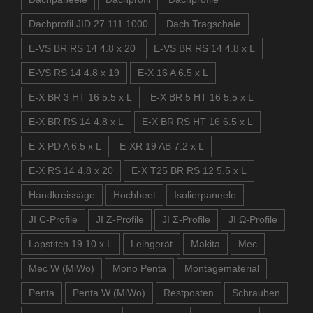
Dachprofil JID 27.111.1000
Dach Tragschale
E-VS BR RS 14 4.8 x 20
E-VS BR RS 14 4.8 x L
E-VS RS 14 4.8 x 19
E-X 16 A 6.5 x L
E-X BR 3 HT 16 5.5 x L
E-X BR 5 HT 16 5.5 x L
E-X BR RS 14 4.8 x L
E-X BR RS HT 16 6.5 x L
E-X PD A 6.5 x L
E-XR 19 AB 7.2 x L
E-X RS 14 4.8 x 20
E-X T25 BR RS 12 5.5 x L
Handkreissäge
Hochbeet
Isolierpaneele
JI C-Profile
JI Z-Profile
JI Σ-Profile
JI Ω-Profile
Lapstitch 19 10 x L
Leihgerät
Makita
Mec
Mec W (MiWo)
Mono Penta
Montagematerial
Penta
Penta W (MiWo)
Restposten
Schrauben