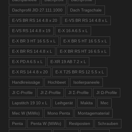
Dachprofil JID 27.111.1000
Dach Tragschale
E-VS BR RS 14 4.8 x 20
E-VS BR RS 14 4.8 x L
E-VS RS 14 4.8 x 19
E-X 16 A 6.5 x L
E-X BR 3 HT 16 5.5 x L
E-X BR 5 HT 16 5.5 x L
E-X BR RS 14 4.8 x L
E-X BR RS HT 16 6.5 x L
E-X PD A 6.5 x L
E-XR 19 AB 7.2 x L
E-X RS 14 4.8 x 20
E-X T25 BR RS 12 5.5 x L
Handkreissäge
Hochbeet
Isolierpaneele
JI C-Profile
JI Z-Profile
JI Σ-Profile
JI Ω-Profile
Lapstitch 19 10 x L
Leihgerät
Makita
Mec
Mec W (MiWo)
Mono Penta
Montagematerial
Penta
Penta W (MiWo)
Restposten
Schrauben