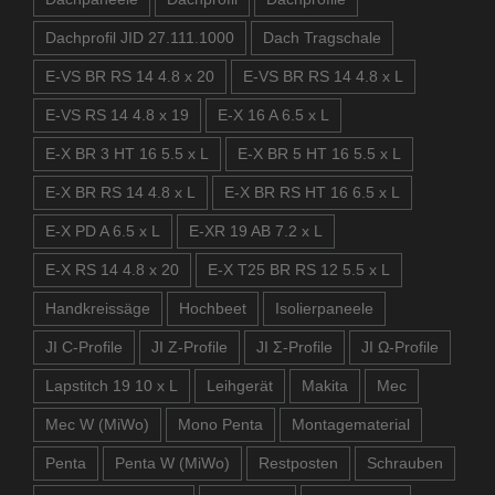
Dachprofil JID 27.111.1000
Dach Tragschale
E-VS BR RS 14 4.8 x 20
E-VS BR RS 14 4.8 x L
E-VS RS 14 4.8 x 19
E-X 16 A 6.5 x L
E-X BR 3 HT 16 5.5 x L
E-X BR 5 HT 16 5.5 x L
E-X BR RS 14 4.8 x L
E-X BR RS HT 16 6.5 x L
E-X PD A 6.5 x L
E-XR 19 AB 7.2 x L
E-X RS 14 4.8 x 20
E-X T25 BR RS 12 5.5 x L
Handkreissäge
Hochbeet
Isolierpaneele
JI C-Profile
JI Z-Profile
JI Σ-Profile
JI Ω-Profile
Lapstitch 19 10 x L
Leihgerät
Makita
Mec
Mec W (MiWo)
Mono Penta
Montagematerial
Penta
Penta W (MiWo)
Restposten
Schrauben