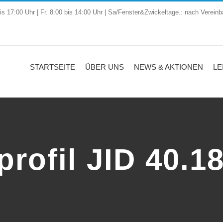
is 17:00 Uhr | Fr. 8:00 bis 14:00 Uhr | Sa/Fenster&Zwickeltage.: nach Vereinb
STARTSEITE
ÜBER UNS
NEWS & AKTIONEN
LE
rofil JID 40.1