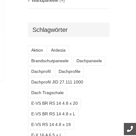
Wandpaneele
(4)
Schlagwörter
Aktion
Ardesia
Brandschutpaneele
Dachpaneele
Dachprofil
Dachprofile
Dachprofil JID 27.111.1000
Dach Tragschale
E-VS BR RS 14 4.8 x 20
E-VS BR RS 14 4.8 x L
E-VS RS 14 4.8 x 19
E-X 16 A 6.5 x L