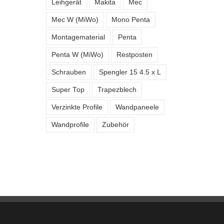
Leihgerät
Makita
Mec
Mec W (MiWo)
Mono Penta
Montagematerial
Penta
Penta W (MiWo)
Restposten
Schrauben
Spengler 15 4.5 x L
Super Top
Trapezblech
Verzinkte Profile
Wandpaneele
Wandprofile
Zubehör