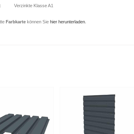
asse:
Verzinkte Klasse A1
tte
Farbkarte
können Sie
hier herunterladen
.