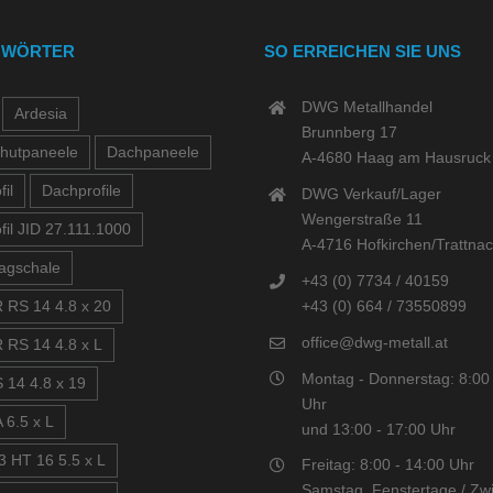
GWÖRTER
SO ERREICHEN SIE UNS
DWG Metallhandel
Ardesia
Brunnberg 17
hutpaneele
Dachpaneele
A-4680 Haag am Hausruck
il
Dachprofile
DWG Verkauf/Lager
Wengerstraße 11
fil JID 27.111.1000
A-4716 Hofkirchen/Trattna
agschale
+43 (0) 7734 / 40159
+43 (0) 664 / 73550899
 RS 14 4.8 x 20
office@dwg-metall.at
 RS 14 4.8 x L
Montag - Donnerstag: 8:00 
 14 4.8 x 19
Uhr
 6.5 x L
und 13:00 - 17:00 Uhr
3 HT 16 5.5 x L
Freitag: 8:00 - 14:00 Uhr
Samstag, Fenstertage / Zwi