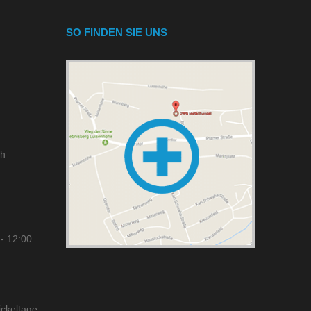
SO FINDEN SIE UNS
ch
- 12:00
ckeltage: