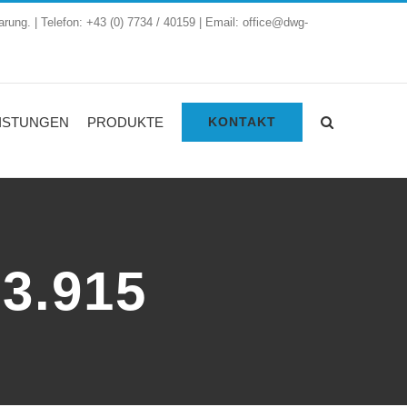
arung. | Telefon: +43 (0) 7734 / 40159 | Email: office@dwg-
ISTUNGEN
PRODUKTE
KONTAKT
83.915