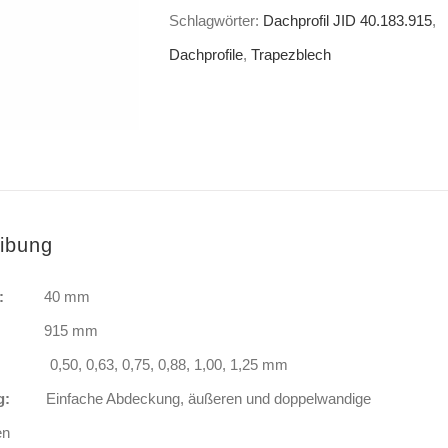
Schlagwörter:
Dachprofil JID 40.183.915
,
Dachprofile
,
Trapezblech
ibung
:
40 mm
ite:
915 mm
ke:
0,50, 0,63, 0,75, 0,88, 1,00, 1,25 mm
ung:
Einfache Abdeckung, äußeren und doppelwandige
en