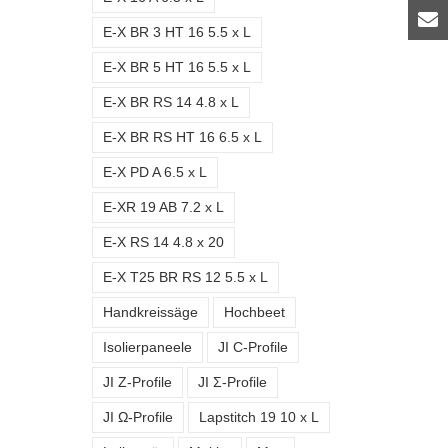
E-X BR 3 HT 16 5.5 x L
E-X BR 5 HT 16 5.5 x L
E-X BR RS 14 4.8 x L
E-X BR RS HT 16 6.5 x L
E-X PD A 6.5 x L
E-XR 19 AB 7.2 x L
E-X RS 14 4.8 x 20
E-X T25 BR RS 12 5.5 x L
Handkreissäge
Hochbeet
Isolierpaneele
JI C-Profile
JI Z-Profile
JI Σ-Profile
JI Ω-Profile
Lapstitch 19 10 x L