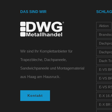
DAS SIND WIR
SCHLA
Aktion
Brandsc
Dachprof
Wir sind Ihr Komplettanbieter für
Dachpro
Trapezbleche, Dachpaneele,
Dach Tr
Sandwichpaneele und Montagematerial
E-VS BR
aus Haag am Hausruck.
E-VS BR
E-VS RS
Kontakt
E-X 16 A
E-X BR 