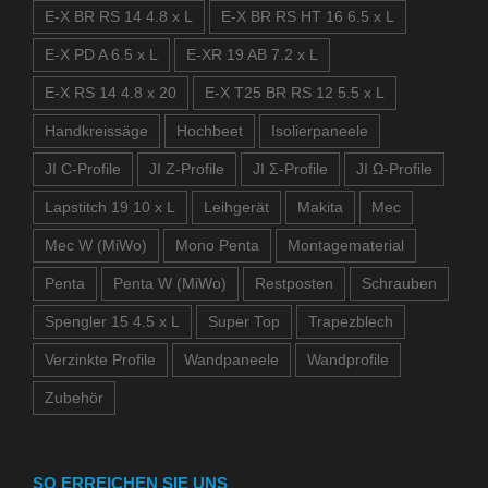
E-X BR RS 14 4.8 x L
E-X BR RS HT 16 6.5 x L
E-X PD A 6.5 x L
E-XR 19 AB 7.2 x L
E-X RS 14 4.8 x 20
E-X T25 BR RS 12 5.5 x L
Handkreissäge
Hochbeet
Isolierpaneele
JI C-Profile
JI Z-Profile
JI Σ-Profile
JI Ω-Profile
Lapstitch 19 10 x L
Leihgerät
Makita
Mec
Mec W (MiWo)
Mono Penta
Montagematerial
Penta
Penta W (MiWo)
Restposten
Schrauben
Spengler 15 4.5 x L
Super Top
Trapezblech
Verzinkte Profile
Wandpaneele
Wandprofile
Zubehör
SO ERREICHEN SIE UNS