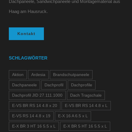
Dachpaneele, Sandwichpaneele und Montagematerial aus
Haag am Hausruck.
Kontakt
SCHLAGWÖRTER
Aktion
Ardesia
Brandschutpaneele
Dachpaneele
Dachprofil
Dachprofile
Dachprofil JID 27.111.1000
Dach Tragschale
E-VS BR RS 14 4.8 x 20
E-VS BR RS 14 4.8 x L
E-VS RS 14 4.8 x 19
E-X 16 A 6.5 x L
E-X BR 3 HT 16 5.5 x L
E-X BR 5 HT 16 5.5 x L