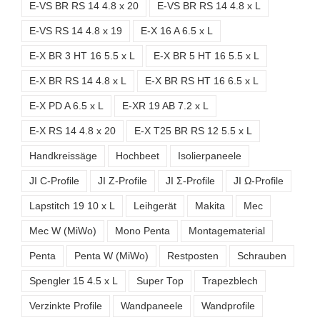
E-VS BR RS 14 4.8 x 20
E-VS BR RS 14 4.8 x L
E-VS RS 14 4.8 x 19
E-X 16 A 6.5 x L
E-X BR 3 HT 16 5.5 x L
E-X BR 5 HT 16 5.5 x L
E-X BR RS 14 4.8 x L
E-X BR RS HT 16 6.5 x L
E-X PD A 6.5 x L
E-XR 19 AB 7.2 x L
E-X RS 14 4.8 x 20
E-X T25 BR RS 12 5.5 x L
Handkreissäge
Hochbeet
Isolierpaneele
JI C-Profile
JI Z-Profile
JI Σ-Profile
JI Ω-Profile
Lapstitch 19 10 x L
Leihgerät
Makita
Mec
Mec W (MiWo)
Mono Penta
Montagematerial
Penta
Penta W (MiWo)
Restposten
Schrauben
Spengler 15 4.5 x L
Super Top
Trapezblech
Verzinkte Profile
Wandpaneele
Wandprofile