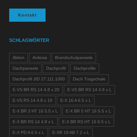
Kontakt
SCHLAGWÖRTER
Aktion
Ardesia
Brandschutpaneele
Dachpaneele
Dachprofil
Dachprofile
Dachprofil JID 27.111.1000
Dach Tragschale
E-VS BR RS 14 4.8 x 20
E-VS BR RS 14 4.8 x L
E-VS RS 14 4.8 x 19
E-X 16 A 6.5 x L
E-X BR 3 HT 16 5.5 x L
E-X BR 5 HT 16 5.5 x L
E-X BR RS 14 4.8 x L
E-X BR RS HT 16 6.5 x L
E-X PD A 6.5 x L
E-XR 19 AB 7.2 x L