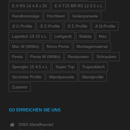
E-X RS 14 4.8 x 20
E-X T25 BR RS 12 5.5 x L
Handkreissäge
Hochbeet
Isolierpaneele
JI C-Profile
JI Z-Profile
JI Σ-Profile
JI Ω-Profile
Lapstitch 19 10 x L
Leihgerät
Makita
Mec
Mec W (MiWo)
Mono Penta
Montagematerial
Penta
Penta W (MiWo)
Restposten
Schrauben
Spengler 15 4.5 x L
Super Top
Trapezblech
Verzinkte Profile
Wandpaneele
Wandprofile
Zubehör
SO ERREICHEN SIE UNS
DWG Metallhandel