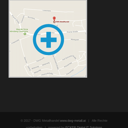
© 2017 - DWG Metallhandel
www.dwg-metall.at
| Alle Rechte
vorbehalten | powered by
ECKER.Digital IT Solutions