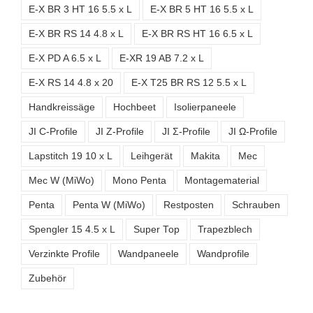
E-X BR 3 HT 16 5.5 x L
E-X BR 5 HT 16 5.5 x L
E-X BR RS 14 4.8 x L
E-X BR RS HT 16 6.5 x L
E-X PD A 6.5 x L
E-XR 19 AB 7.2 x L
E-X RS 14 4.8 x 20
E-X T25 BR RS 12 5.5 x L
Handkreissäge
Hochbeet
Isolierpaneele
JI C-Profile
JI Z-Profile
JI Σ-Profile
JI Ω-Profile
Lapstitch 19 10 x L
Leihgerät
Makita
Mec
Mec W (MiWo)
Mono Penta
Montagematerial
Penta
Penta W (MiWo)
Restposten
Schrauben
Spengler 15 4.5 x L
Super Top
Trapezblech
Verzinkte Profile
Wandpaneele
Wandprofile
Zubehör