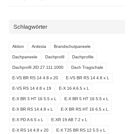
Schlagwörter
Aktion
Ardesia
Brandschutpaneele
Dachpaneele
Dachprofil
Dachprofile
Dachprofil JID 27.111.1000
Dach Tragschale
E-VS BR RS 14 4.8 x 20
E-VS BR RS 14 4.8 x L
E-VS RS 14 4.8 x 19
E-X 16 A 6.5 x L
E-X BR 3 HT 16 5.5 x L
E-X BR 5 HT 16 5.5 x L
E-X BR RS 14 4.8 x L
E-X BR RS HT 16 6.5 x L
E-X PD A 6.5 x L
E-XR 19 AB 7.2 x L
E-X RS 14 4.8 x 20
E-X T25 BR RS 12 5.5 x L