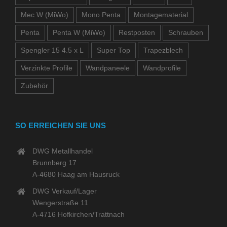
Mec W (MiWo)
Mono Penta
Montagematerial
Penta
Penta W (MiWo)
Restposten
Schrauben
Spengler 15 4.5 x L
Super Top
Trapezblech
Verzinkte Profile
Wandpaneele
Wandprofile
Zubehör
SO ERREICHEN SIE UNS
DWG Metallhandel
Brunnberg 17
A-4680 Haag am Hausruck
DWG Verkauf/Lager
Wengerstraße 11
A-4716 Hofkirchen/Trattnach