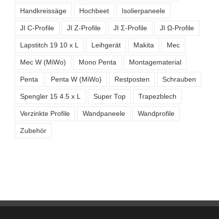
Handkreissäge
Hochbeet
Isolierpaneele
JI C-Profile
JI Z-Profile
JI Σ-Profile
JI Ω-Profile
Lapstitch 19 10 x L
Leihgerät
Makita
Mec
Mec W (MiWo)
Mono Penta
Montagematerial
Penta
Penta W (MiWo)
Restposten
Schrauben
Spengler 15 4.5 x L
Super Top
Trapezblech
Verzinkte Profile
Wandpaneele
Wandprofile
Zubehör