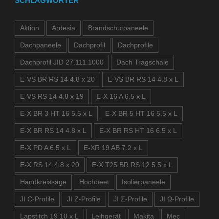
SCHLAGWÖRTER
Aktion
Ardesia
Brandschutpaneele
Dachpaneele
Dachprofil
Dachprofile
Dachprofil JID 27.111.1000
Dach Tragschale
E-VS BR RS 14 4.8 x 20
E-VS BR RS 14 4.8 x L
E-VS RS 14 4.8 x 19
E-X 16 A 6.5 x L
E-X BR 3 HT 16 5.5 x L
E-X BR 5 HT 16 5.5 x L
E-X BR RS 14 4.8 x L
E-X BR RS HT 16 6.5 x L
E-X PD A 6.5 x L
E-XR 19 AB 7.2 x L
E-X RS 14 4.8 x 20
E-X T25 BR RS 12 5.5 x L
Handkreissäge
Hochbeet
Isolierpaneele
JI C-Profile
JI Z-Profile
JI Σ-Profile
JI Ω-Profile
Lapstitch 19 10 x L
Leihgerät
Makita
Mec