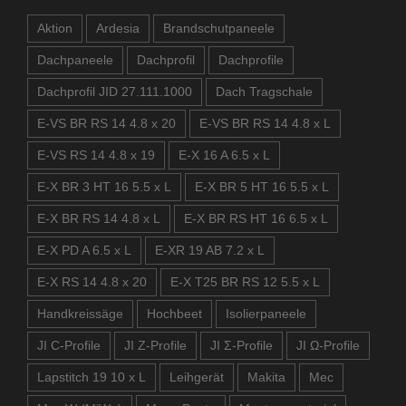
Aktion
Ardesia
Brandschutpaneele
Dachpaneele
Dachprofil
Dachprofile
Dachprofil JID 27.111.1000
Dach Tragschale
E-VS BR RS 14 4.8 x 20
E-VS BR RS 14 4.8 x L
E-VS RS 14 4.8 x 19
E-X 16 A 6.5 x L
E-X BR 3 HT 16 5.5 x L
E-X BR 5 HT 16 5.5 x L
E-X BR RS 14 4.8 x L
E-X BR RS HT 16 6.5 x L
E-X PD A 6.5 x L
E-XR 19 AB 7.2 x L
E-X RS 14 4.8 x 20
E-X T25 BR RS 12 5.5 x L
Handkreissäge
Hochbeet
Isolierpaneele
JI C-Profile
JI Z-Profile
JI Σ-Profile
JI Ω-Profile
Lapstitch 19 10 x L
Leihgerät
Makita
Mec