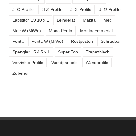
JI C-Profile
JI Z-Profile
JI Σ-Profile
JI Ω-Profile
Lapstitch 19 10 x L
Leihgerät
Makita
Mec
Mec W (MiWo)
Mono Penta
Montagematerial
Penta
Penta W (MiWo)
Restposten
Schrauben
Spengler 15 4.5 x L
Super Top
Trapezblech
Verzinkte Profile
Wandpaneele
Wandprofile
Zubehör