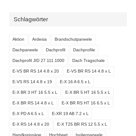
Schlagwörter
Aktion
Ardesia
Brandschutpaneele
Dachpaneele
Dachprofil
Dachprofile
Dachprofil JID 27.111.1000
Dach Tragschale
E-VS BR RS 14 4.8 x 20
E-VS BR RS 14 4.8 x L
E-VS RS 14 4.8 x 19
E-X 16 A 6.5 x L
E-X BR 3 HT 16 5.5 x L
E-X BR 5 HT 16 5.5 x L
E-X BR RS 14 4.8 x L
E-X BR RS HT 16 6.5 x L
E-X PD A 6.5 x L
E-XR 19 AB 7.2 x L
E-X RS 14 4.8 x 20
E-X T25 BR RS 12 5.5 x L
Handkreissäge
Hochbeet
Isolierpaneele