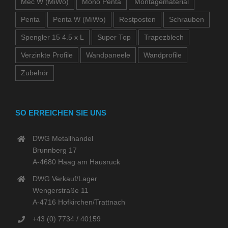
Mec W (MiWo)
Mono Penta
Montagematerial
Penta
Penta W (MiWo)
Restposten
Schrauben
Spengler 15 4.5 x L
Super Top
Trapezblech
Verzinkte Profile
Wandpaneele
Wandprofile
Zubehör
SO ERREICHEN SIE UNS
DWG Metallhandel
Brunnberg 17
A-4680 Haag am Hausruck
DWG Verkauf/Lager
Wengerstraße 11
A-4716 Hofkirchen/Trattnach
+43 (0) 7734 / 40159