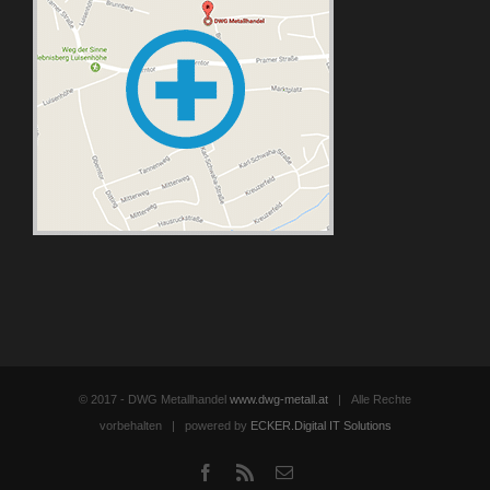
© 2017 - DWG Metallhandel
www.dwg-metall.at
| Alle Rechte
vorbehalten | powered by
ECKER.Digital IT Solutions
Facebook
Rss
Email