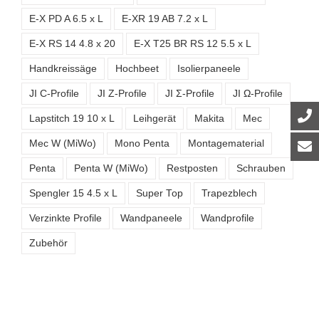
E-X PD A 6.5 x L
E-XR 19 AB 7.2 x L
E-X RS 14 4.8 x 20
E-X T25 BR RS 12 5.5 x L
Handkreissäge
Hochbeet
Isolierpaneele
JI C-Profile
JI Z-Profile
JI Σ-Profile
JI Ω-Profile
Lapstitch 19 10 x L
Leihgerät
Makita
Mec
Mec W (MiWo)
Mono Penta
Montagematerial
Penta
Penta W (MiWo)
Restposten
Schrauben
Spengler 15 4.5 x L
Super Top
Trapezblech
Verzinkte Profile
Wandpaneele
Wandprofile
Zubehör