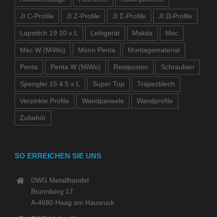
JI C-Profile
JI Z-Profile
JI Σ-Profile
JI Ω-Profile
Lapstitch 19 10 x L
Leihgerät
Makita
Mec
Mec W (MiWo)
Mono Penta
Montagematerial
Penta
Penta W (MiWo)
Restposten
Schrauben
Spengler 15 4.5 x L
Super Top
Trapezblech
Verzinkte Profile
Wandpaneele
Wandprofile
Zubehör
SO ERREICHEN SIE UNS
DWG Metallhandel
Brunnberg 17
A-4680 Haag am Hausruck