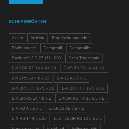
SCHLAGWÖRTER
Aktion
Ardesia
Brandschutpaneele
Dachpaneele
Dachprofil
Dachprofile
Dachprofil JID 27.111.1000
Dach Tragschale
E-VS BR RS 14 4.8 x 20
E-VS BR RS 14 4.8 x L
E-VS RS 14 4.8 x 19
E-X 16 A 6.5 x L
E-X BR 3 HT 16 5.5 x L
E-X BR 5 HT 16 5.5 x L
E-X BR RS 14 4.8 x L
E-X BR RS HT 16 6.5 x L
E-X PD A 6.5 x L
E-XR 19 AB 7.2 x L
E-X RS 14 4.8 x 20
E-X T25 BR RS 12 5.5 x L
Handkreissäge
Hochbeet
Isolierpaneele