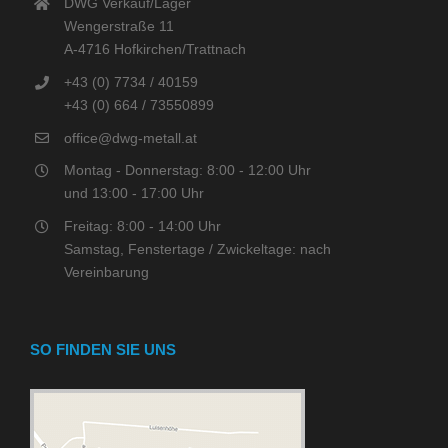
DWG Verkauf/Lager
Wengerstraße 11
A-4716 Hofkirchen/Trattnach
+43 (0) 7734 / 40159
+43 (0) 664 / 73550899
office@dwg-metall.at
Montag - Donnerstag: 8:00 - 12:00 Uhr
und 13:00 - 17:00 Uhr
Freitag: 8:00 - 14:00 Uhr
Samstag, Fenstertage / Zwickeltage: nach
Vereinbarung
SO FINDEN SIE UNS