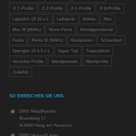
JI C-Profile
JI Z-Profile
JI Σ-Profile
JI Ω-Profile
Lapstitch 19 10 x L
Leihgerät
Makita
Mec
Mec W (MiWo)
Mono Penta
Montagematerial
Penta
Penta W (MiWo)
Restposten
Schrauben
Spengler 15 4.5 x L
Super Top
Trapezblech
Verzinkte Profile
Wandpaneele
Wandprofile
Zubehör
SO ERREICHEN SIE UNS
DWG Metallhandel
Brunnberg 17
A-4680 Haag am Hausruck
DWG Verkauf/Lager