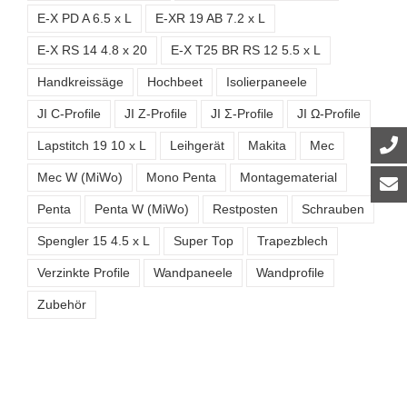
E-X PD A 6.5 x L
E-XR 19 AB 7.2 x L
E-X RS 14 4.8 x 20
E-X T25 BR RS 12 5.5 x L
Handkreissäge
Hochbeet
Isolierpaneele
JI C-Profile
JI Z-Profile
JI Σ-Profile
JI Ω-Profile
Lapstitch 19 10 x L
Leihgerät
Makita
Mec
Mec W (MiWo)
Mono Penta
Montagematerial
Penta
Penta W (MiWo)
Restposten
Schrauben
Spengler 15 4.5 x L
Super Top
Trapezblech
Verzinkte Profile
Wandpaneele
Wandprofile
Zubehör