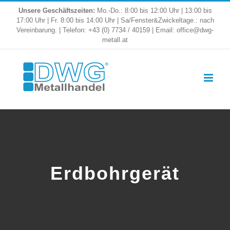
Skip
Unsere Geschäftszeiten:
Mo.-Do.: 8:00 bis 12:00 Uhr | 13:00 bis
17:00 Uhr | Fr. 8:00 bis 14:00 Uhr | Sa/Fenster&Zwickeltage.: nach
to
Vereinbarung. | Telefon: +43 (0) 7734 / 40159 | Email: office@dwg-
metall.at
content
Erdbohrgerät