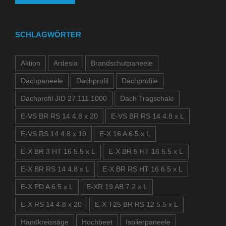
SCHLAGWÖRTER
Aktion
Ardesia
Brandschutpaneele
Dachpaneele
Dachprofil
Dachprofile
Dachprofil JID 27.111.1000
Dach Tragschale
E-VS BR RS 14 4.8 x 20
E-VS BR RS 14 4.8 x L
E-VS RS 14 4.8 x 19
E-X 16 A 6.5 x L
E-X BR 3 HT 16 5.5 x L
E-X BR 5 HT 16 5.5 x L
E-X BR RS 14 4.8 x L
E-X BR RS HT 16 6.5 x L
E-X PD A 6.5 x L
E-XR 19 AB 7.2 x L
E-X RS 14 4.8 x 20
E-X T25 BR RS 12 5.5 x L
Handkreissäge
Hochbeet
Isolierpaneele