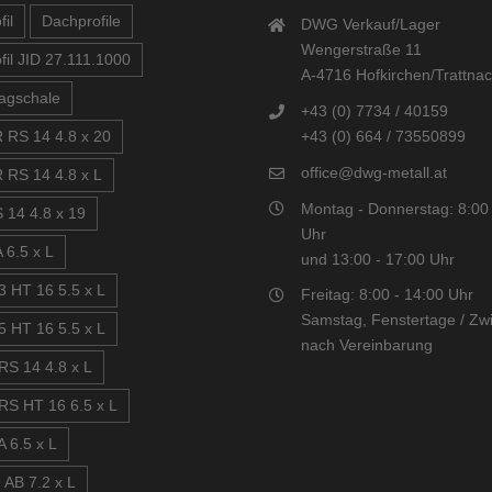
il
Dachprofile
DWG Verkauf/Lager
Wengerstraße 11
fil JID 27.111.1000
A-4716 Hofkirchen/Trattna
agschale
+43 (0) 7734 / 40159
+43 (0) 664 / 73550899
 RS 14 4.8 x 20
office@dwg-metall.at
 RS 14 4.8 x L
Montag - Donnerstag: 8:00 
 14 4.8 x 19
Uhr
 6.5 x L
und 13:00 - 17:00 Uhr
3 HT 16 5.5 x L
Freitag: 8:00 - 14:00 Uhr
Samstag, Fenstertage / Zwi
5 HT 16 5.5 x L
nach Vereinbarung
RS 14 4.8 x L
RS HT 16 6.5 x L
 6.5 x L
 AB 7.2 x L