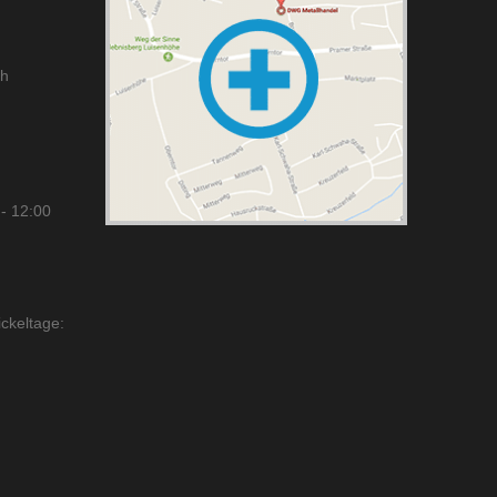
ch
- 12:00
ckeltage: