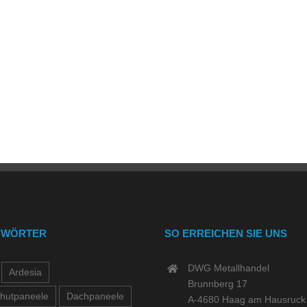
GWÖRTER
SO ERREICHEN SIE UNS
DWG Metallhandel
Ardesia
Brunnberg 17
hutpaneele
Dachpaneele
A-4680 Haag am Hausruck