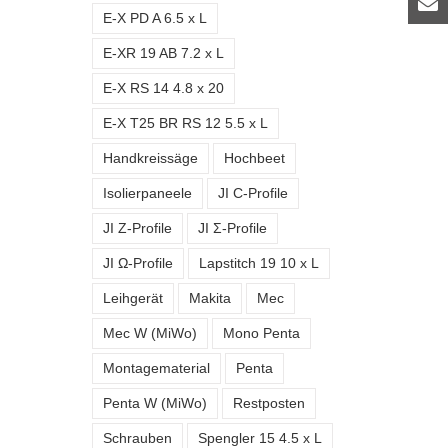
E-X PD A 6.5 x L
E-XR 19 AB 7.2 x L
E-X RS 14 4.8 x 20
E-X T25 BR RS 12 5.5 x L
Handkreissäge
Hochbeet
Isolierpaneele
JI C-Profile
JI Z-Profile
JI Σ-Profile
JI Ω-Profile
Lapstitch 19 10 x L
Leihgerät
Makita
Mec
Mec W (MiWo)
Mono Penta
Montagematerial
Penta
Penta W (MiWo)
Restposten
Schrauben
Spengler 15 4.5 x L