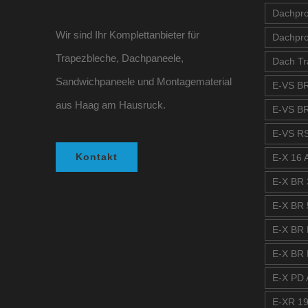
Dachprof
Wir sind Ihr Komplettanbieter für
Dachpro
Trapezbleche, Dachpaneele,
Dach Tr
Sandwichpaneele und Montagematerial
E-VS BR
aus Haag am Hausruck.
E-VS BR
E-VS RS
Kontakt
E-X 16 A
E-X BR 
E-X BR 
E-X BR 
E-X BR 
E-X PD A
E-XR 19