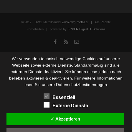
© 2017 - DWG Metallhandel
www.dwg-metall.at
| Alle Rechte
vorbehalten | powered by
ECKER.Digital IT Solutions
Facebook
Rss
Email
Wir verwenden technisch notwendige Cookies auf unserer
Webseite sowie externe Dienste. Standardmäßig sind alle
externen Dienste deaktiviert. Sie können diese jedoch nach
belieben aktivieren & deaktivieren. Für weitere Informationen
lesen Sie unsere Datenschutzbestimmungen.
Essenziell
Externe Dienste
✓ Akzeptieren