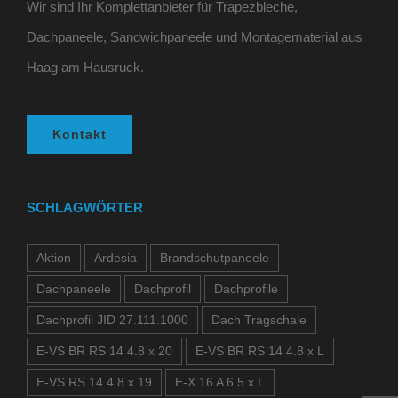
Wir sind Ihr Komplettanbieter für Trapezbleche,
Dachpaneele, Sandwichpaneele und Montagematerial aus
Haag am Hausruck.
Kontakt
SCHLAGWÖRTER
Aktion
Ardesia
Brandschutpaneele
Dachpaneele
Dachprofil
Dachprofile
Dachprofil JID 27.111.1000
Dach Tragschale
E-VS BR RS 14 4.8 x 20
E-VS BR RS 14 4.8 x L
E-VS RS 14 4.8 x 19
E-X 16 A 6.5 x L