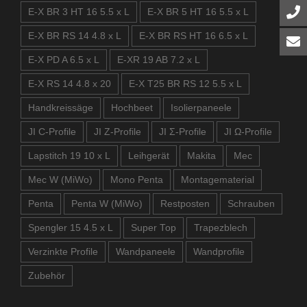
E-X BR 3 HT 16 5.5 x L
E-X BR 5 HT 16 5.5 x L
E-X BR RS 14 4.8 x L
E-X BR RS HT 16 6.5 x L
E-X PD A 6.5 x L
E-XR 19 AB 7.2 x L
E-X RS 14 4.8 x 20
E-X T25 BR RS 12 5.5 x L
Handkreissäge
Hochbeet
Isolierpaneele
JI C-Profile
JI Z-Profile
JI Σ-Profile
JI Ω-Profile
Lapstitch 19 10 x L
Leihgerät
Makita
Mec
Mec W (MiWo)
Mono Penta
Montagematerial
Penta
Penta W (MiWo)
Restposten
Schrauben
Spengler 15 4.5 x L
Super Top
Trapezblech
Verzinkte Profile
Wandpaneele
Wandprofile
Zubehör