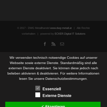
© 2017 - DWG Metallhandel
www.dwg-metall.at
| Alle Rechte
vorbehalten | powered by
ECKER.Digital IT Solutions
Facebook
Rss
Email
Wir verwenden technisch notwendige Cookies auf unserer
Webseite sowie externe Dienste. Standardmäßig sind alle
externen Dienste deaktiviert. Sie können diese jedoch nach
belieben aktivieren & deaktivieren. Für weitere Informationen
lesen Sie unsere Datenschutzbestimmungen.
Essenziell
Externe Dienste
✓ Akzeptieren