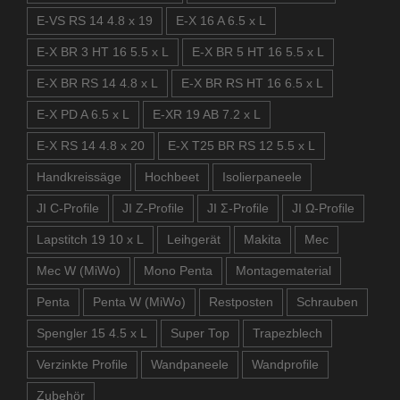
E-VS RS 14 4.8 x 19
E-X 16 A 6.5 x L
E-X BR 3 HT 16 5.5 x L
E-X BR 5 HT 16 5.5 x L
E-X BR RS 14 4.8 x L
E-X BR RS HT 16 6.5 x L
E-X PD A 6.5 x L
E-XR 19 AB 7.2 x L
E-X RS 14 4.8 x 20
E-X T25 BR RS 12 5.5 x L
Handkreissäge
Hochbeet
Isolierpaneele
JI C-Profile
JI Z-Profile
JI Σ-Profile
JI Ω-Profile
Lapstitch 19 10 x L
Leihgerät
Makita
Mec
Mec W (MiWo)
Mono Penta
Montagematerial
Penta
Penta W (MiWo)
Restposten
Schrauben
Spengler 15 4.5 x L
Super Top
Trapezblech
Verzinkte Profile
Wandpaneele
Wandprofile
Zubehör