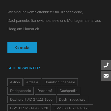
Wir sind Ihr Komplettanbieter für Trapezbleche,
Dachpaneele, Sandwichpaneele und Montagematerial aus
Haag am Hausruck.
Kontakt
SCHLAGWÖRTER
Aktion
Ardesia
Brandschutpaneele
Dachpaneele
Dachprofil
Dachprofile
Dachprofil JID 27.111.1000
Dach Tragschale
E-VS BR RS 14 4.8 x 20
E-VS BR RS 14 4.8 x L