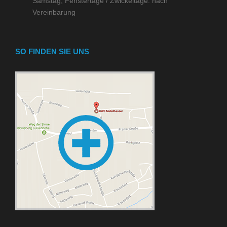
Samstag, Fenstertage / Zwickeltage: nach
Vereinbarung
SO FINDEN SIE UNS