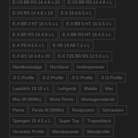
E-VS BR RS 14 4.8 x 20
E-VS BR RS 14 4.8 x L
E-VS RS 14 4.8 x 19
E-X 16 A 6.5 x L
E-X BR 3 HT 16 5.5 x L
E-X BR 5 HT 16 5.5 x L
E-X BR RS 14 4.8 x L
E-X BR RS HT 16 6.5 x L
E-X PD A 6.5 x L
E-XR 19 AB 7.2 x L
E-X RS 14 4.8 x 20
E-X T25 BR RS 12 5.5 x L
Handkreissäge
Hochbeet
Isolierpaneele
JI C-Profile
JI Z-Profile
JI Σ-Profile
JI Ω-Profile
Lapstitch 19 10 x L
Leihgerät
Makita
Mec
Mec W (MiWo)
Mono Penta
Montagematerial
Penta
Penta W (MiWo)
Restposten
Schrauben
Spengler 15 4.5 x L
Super Top
Trapezblech
Verzinkte Profile
Wandpaneele
Wandprofile