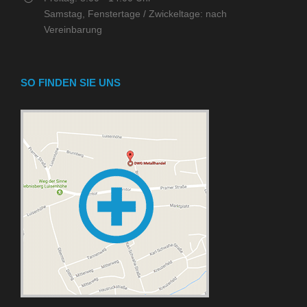
Samstag, Fenstertage / Zwickeltage: nach
Vereinbarung
SO FINDEN SIE UNS