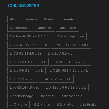
SCHLAGWÖRTER
Aktion
Ardesia
Brandschutpaneele
Dachpaneele
Dachprofil
Dachprofile
Dachprofil JID 27.111.1000
Dach Tragschale
E-VS BR RS 14 4.8 x 20
E-VS BR RS 14 4.8 x L
E-VS RS 14 4.8 x 19
E-X 16 A 6.5 x L
E-X BR 3 HT 16 5.5 x L
E-X BR 5 HT 16 5.5 x L
E-X BR RS 14 4.8 x L
E-X BR RS HT 16 6.5 x L
E-X PD A 6.5 x L
E-XR 19 AB 7.2 x L
E-X RS 14 4.8 x 20
E-X T25 BR RS 12 5.5 x L
Handkreissäge
Hochbeet
Isolierpaneele
JI C-Profile
JI Z-Profile
JI Σ-Profile
JI Ω-Profile