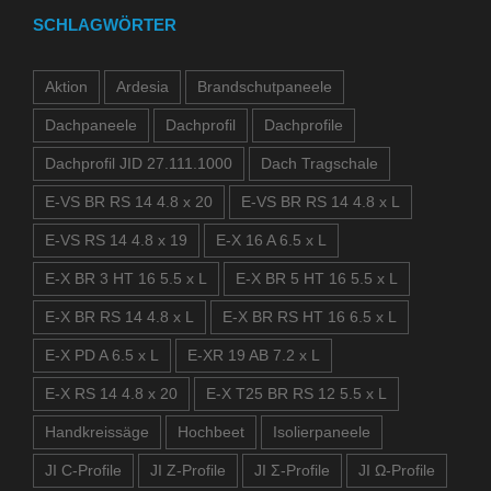
SCHLAGWÖRTER
Aktion
Ardesia
Brandschutpaneele
Dachpaneele
Dachprofil
Dachprofile
Dachprofil JID 27.111.1000
Dach Tragschale
E-VS BR RS 14 4.8 x 20
E-VS BR RS 14 4.8 x L
E-VS RS 14 4.8 x 19
E-X 16 A 6.5 x L
E-X BR 3 HT 16 5.5 x L
E-X BR 5 HT 16 5.5 x L
E-X BR RS 14 4.8 x L
E-X BR RS HT 16 6.5 x L
E-X PD A 6.5 x L
E-XR 19 AB 7.2 x L
E-X RS 14 4.8 x 20
E-X T25 BR RS 12 5.5 x L
Handkreissäge
Hochbeet
Isolierpaneele
JI C-Profile
JI Z-Profile
JI Σ-Profile
JI Ω-Profile