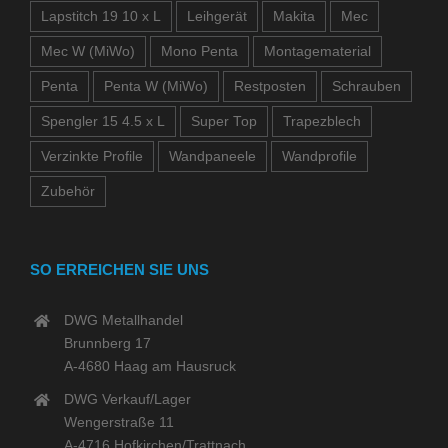
Lapstitch 19 10 x L
Leihgerät
Makita
Mec
Mec W (MiWo)
Mono Penta
Montagematerial
Penta
Penta W (MiWo)
Restposten
Schrauben
Spengler 15 4.5 x L
Super Top
Trapezblech
Verzinkte Profile
Wandpaneele
Wandprofile
Zubehör
SO ERREICHEN SIE UNS
DWG Metallhandel
Brunnberg 17
A-4680 Haag am Hausruck
DWG Verkauf/Lager
Wengerstraße 11
A-4716 Hofkirchen/Trattnach