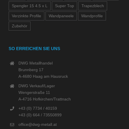
Spengler 15 4.5 x L
Super Top
Trapezblech
Verzinkte Profile
Wandpaneele
Wandprofile
Zubehör
SO ERREICHEN SIE UNS
DWG Metallhandel
Brunnberg 17
A-4680 Haag am Hausruck
DWG Verkauf/Lager
Wengerstraße 11
A-4716 Hofkirchen/Trattnach
+43 (0) 7734 / 40159
+43 (0) 664 / 73550899
office@dwg-metall.at