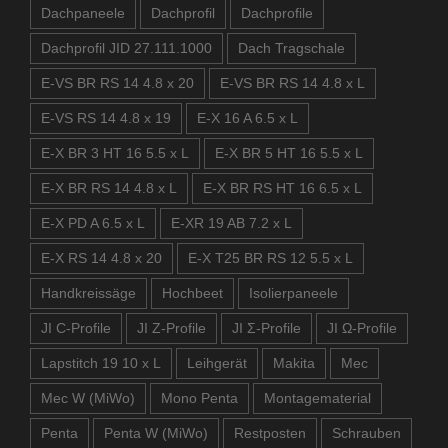
Dachpaneele
Dachprofil
Dachprofile
Dachprofil JID 27.111.1000
Dach Tragschale
E-VS BR RS 14 4.8 x 20
E-VS BR RS 14 4.8 x L
E-VS RS 14 4.8 x 19
E-X 16 A 6.5 x L
E-X BR 3 HT 16 5.5 x L
E-X BR 5 HT 16 5.5 x L
E-X BR RS 14 4.8 x L
E-X BR RS HT 16 6.5 x L
E-X PD A 6.5 x L
E-XR 19 AB 7.2 x L
E-X RS 14 4.8 x 20
E-X T25 BR RS 12 5.5 x L
Handkreissäge
Hochbeet
Isolierpaneele
JI C-Profile
JI Z-Profile
JI Σ-Profile
JI Ω-Profile
Lapstitch 19 10 x L
Leihgerät
Makita
Mec
Mec W (MiWo)
Mono Penta
Montagematerial
Penta
Penta W (MiWo)
Restposten
Schrauben