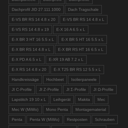
Dachprofil JID 27.111.1000
Dach Tragschale
E-VS BR RS 14 4.8 x 20
E-VS BR RS 14 4.8 x L
E-VS RS 14 4.8 x 19
E-X 16 A 6.5 x L
E-X BR 3 HT 16 5.5 x L
E-X BR 5 HT 16 5.5 x L
E-X BR RS 14 4.8 x L
E-X BR RS HT 16 6.5 x L
E-X PD A 6.5 x L
E-XR 19 AB 7.2 x L
E-X RS 14 4.8 x 20
E-X T25 BR RS 12 5.5 x L
Handkreissäge
Hochbeet
Isolierpaneele
JI C-Profile
JI Z-Profile
JI Σ-Profile
JI Ω-Profile
Lapstitch 19 10 x L
Leihgerät
Makita
Mec
Mec W (MiWo)
Mono Penta
Montagematerial
Penta
Penta W (MiWo)
Restposten
Schrauben