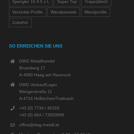
Spengler 15 4.5 x L
Super Top
Trapezblech
Verzinkte Profile
Wandpaneele
Wandprofile
Zubehör
SO ERREICHEN SIE UNS
DWG Metallhandel
Brunnberg 17
A-4680 Haag am Hausruck
DWG Verkauf/Lager
Wengerstraße 11
A-4716 Hofkirchen/Trattnach
+43 (0) 7734 / 40159
+43 (0) 664 / 73550899
office@dwg-metall.at