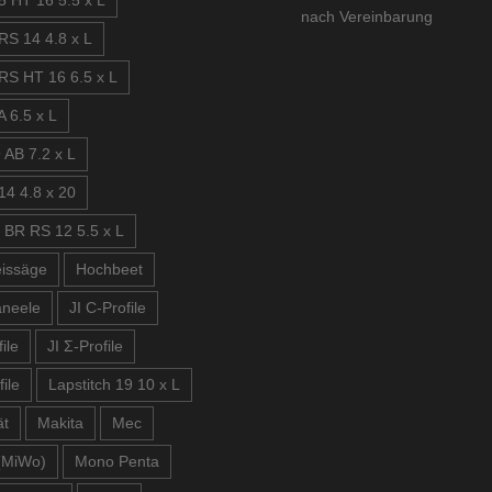
5 HT 16 5.5 x L
nach Vereinbarung
RS 14 4.8 x L
RS HT 16 6.5 x L
 6.5 x L
 AB 7.2 x L
14 4.8 x 20
 BR RS 12 5.5 x L
issäge
Hochbeet
aneele
JI C-Profile
ile
JI Σ-Profile
file
Lapstitch 19 10 x L
ät
Makita
Mec
(MiWo)
Mono Penta