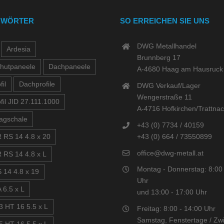
GWÖRTER
SO ERREICHEN SIE UNS
DWG Metallhandel
Ardesia
Brunnberg 17
hutpaneele
Dachpaneele
A-4680 Haag am Hausruck
il
Dachprofile
DWG Verkauf/Lager
Wengerstraße 11
fil JID 27.111.1000
A-4716 Hofkirchen/Trattna
agschale
+43 (0) 7734 / 40159
+43 (0) 664 / 73550899
 RS 14 4.8 x 20
office@dwg-metall.at
 RS 14 4.8 x L
Montag - Donnerstag: 8:00 
 14 4.8 x 19
Uhr
 6.5 x L
und 13:00 - 17:00 Uhr
3 HT 16 5.5 x L
Freitag: 8:00 - 14:00 Uhr
Samstag, Fenstertage / Zwi