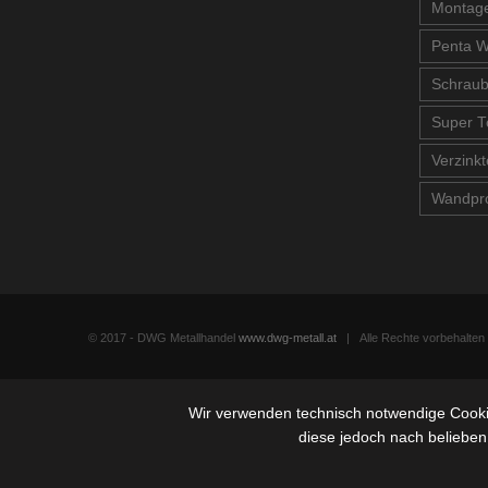
Montage
Penta W
Schrau
Super T
Verzinkt
Wandpro
© 2017 - DWG Metallhandel
www.dwg-metall.at
| Alle Rechte vorbehalte
Wir verwenden technisch notwendige Cookie
diese jedoch nach belieben