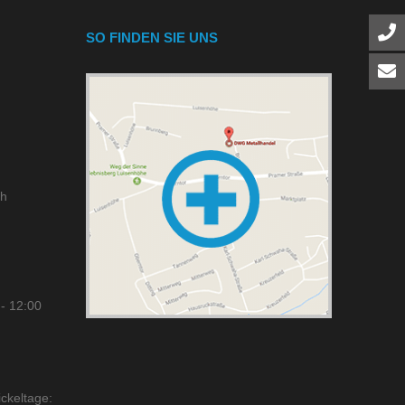
SO FINDEN SIE UNS
ch
- 12:00
ckeltage: