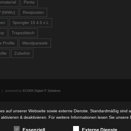
material
Penta
 (MiWo)
Restposten
ben
Spengler 15 4.5 x L
op
Trapezblech
e Profile
Wandpaneele
file
Zubehör
n | powered by
ECKER.Digital IT Solutions
s auf unserer Webseite sowie externe Dienste. Standardmäßig sind all
 aktivieren & deaktivieren. Für weitere Informationen lesen Sie unse
Essenziell
Externe Dienste