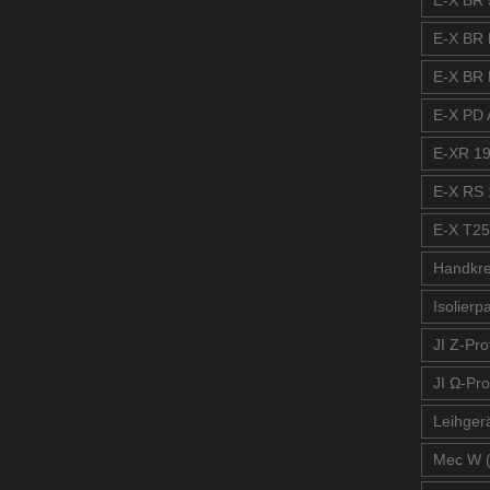
E-X BR 
E-X BR 
E-X BR 
E-X PD A
E-XR 19
E-X RS 
E-X T25
Handkre
Isolierp
JI Z-Prof
JI Ω-Pro
Leihger
Mec W 