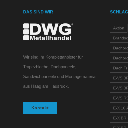
DAS SIND WIR
SCHLA
Aktion
Brandsc
Dachprof
Wir sind Ihr Komplettanbieter für
Dachpro
Trapezbleche, Dachpaneele,
Dach Tr
Sandwichpaneele und Montagematerial
E-VS BR
aus Haag am Hausruck.
E-VS BR
E-VS RS
Kontakt
E-X 16 A
E-X BR 