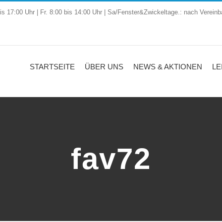
is 17:00 Uhr | Fr. 8:00 bis 14:00 Uhr | Sa/Fenster&Zwickeltage.: nach Vereinb
STARTSEITE
ÜBER UNS
NEWS & AKTIONEN
LE
fav72