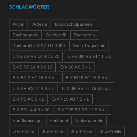
SCHLAGWÖRTER
Aktion
Ardesia
Brandschutpaneele
Dachpaneele
Dachprofil
Dachprofile
Dachprofil JID 27.111.1000
Dach Tragschale
E-VS BR RS 14 4.8 x 20
E-VS BR RS 14 4.8 x L
E-VS RS 14 4.8 x 19
E-X 16 A 6.5 x L
E-X BR 3 HT 16 5.5 x L
E-X BR 5 HT 16 5.5 x L
E-X BR RS 14 4.8 x L
E-X BR RS HT 16 6.5 x L
E-X PD A 6.5 x L
E-XR 19 AB 7.2 x L
E-X RS 14 4.8 x 20
E-X T25 BR RS 12 5.5 x L
Handkreissäge
Hochbeet
Isolierpaneele
JI C-Profile
JI Z-Profile
JI Σ-Profile
JI Ω-Profile