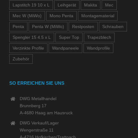
Lapstitch 19 10 x L
Leihgerät
Makita
Mec
Mec W (MiWo)
Mono Penta
Montagematerial
Penta
Penta W (MiWo)
Restposten
Schrauben
Spengler 15 4.5 x L
Super Top
Trapezblech
Verzinkte Profile
Wandpaneele
Wandprofile
Zubehör
SO ERREICHEN SIE UNS
DWG Metallhandel
Brunnberg 17
A-4680 Haag am Hausruck
DWG Verkauf/Lager
Wengerstraße 11
A-4716 Hofkirchen/Trattnach