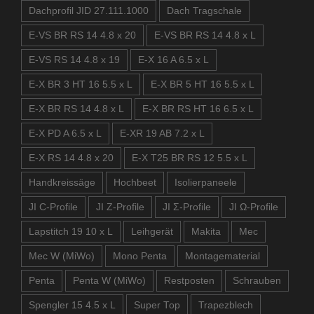
Dachprofil JID 27.111.1000
Dach Tragschale
E-VS BR RS 14 4.8 x 20
E-VS BR RS 14 4.8 x L
E-VS RS 14 4.8 x 19
E-X 16 A 6.5 x L
E-X BR 3 HT 16 5.5 x L
E-X BR 5 HT 16 5.5 x L
E-X BR RS 14 4.8 x L
E-X BR RS HT 16 6.5 x L
E-X PD A 6.5 x L
E-XR 19 AB 7.2 x L
E-X RS 14 4.8 x 20
E-X T25 BR RS 12 5.5 x L
Handkreissäge
Hochbeet
Isolierpaneele
JI C-Profile
JI Z-Profile
JI Σ-Profile
JI Ω-Profile
Lapstitch 19 10 x L
Leihgerät
Makita
Mec
Mec W (MiWo)
Mono Penta
Montagematerial
Penta
Penta W (MiWo)
Restposten
Schrauben
Spengler 15 4.5 x L
Super Top
Trapezblech