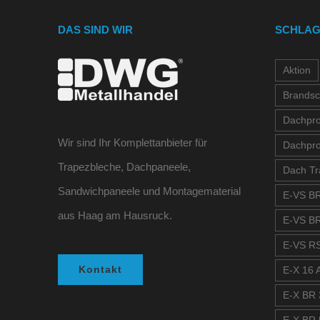
DAS SIND WIR
SCHLA
Aktion
Brandsc
Dachprof
Wir sind Ihr Komplettanbieter für
Dachpro
Trapezbleche, Dachpaneele,
Dach Tr
Sandwichpaneele und Montagematerial
E-VS BR
aus Haag am Hausruck.
E-VS BR
E-VS RS
Kontakt
E-X 16 A
E-X BR 