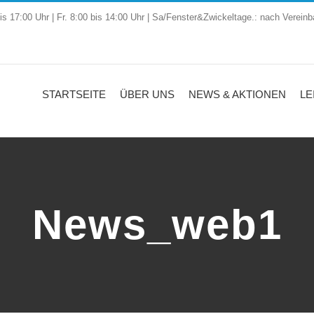
is 17:00 Uhr | Fr. 8:00 bis 14:00 Uhr | Sa/Fenster&Zwickeltage.: nach Vereinb
STARTSEITE
ÜBER UNS
NEWS & AKTIONEN
LE
News_web1