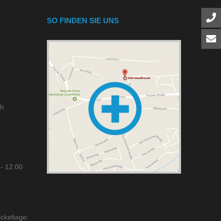
SO FINDEN SIE UNS
ch
- 12:00
ckeltage: