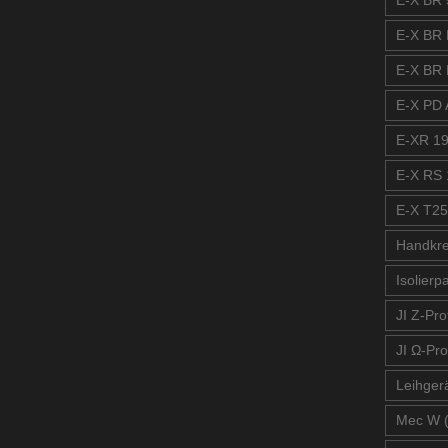
E-X BR 
E-X BR 
E-X BR 
E-X PD A
E-XR 19
E-X RS 
E-X T25
Handkre
Isolierp
JI Z-Prof
JI Ω-Pro
Leihger
Mec W 