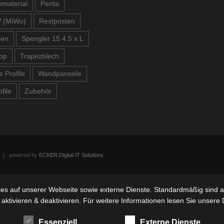
material
Penta
 (MiWo)
Restposten
ben
Spengler 15 4.5 x L
op
Trapezblech
e Profile
Wandpaneele
file
Zubehör
n | powered by
ECKER.Digital IT Solutions
s auf unserer Webseite sowie externe Dienste. Standardmäßig sind all
 aktivieren & deaktivieren. Für weitere Informationen lesen Sie unse
Essenziell
Externe Dienste