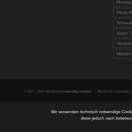
Montage
Penta W
Schrau
Super T
Verzinkt
Wandpro
© 2017 - DWG Metallhandel
www.dwg-metall.at
| Alle Rechte vorbehalte
Wir verwenden technisch notwendige Cookie
diese jedoch nach belieben