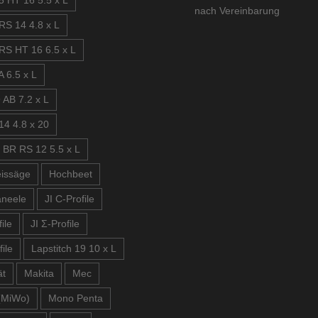
5 HT 16 5.5 x L
nach Vereinbarung
RS 14 4.8 x L
RS HT 16 6.5 x L
 6.5 x L
 AB 7.2 x L
14 4.8 x 20
 BR RS 12 5.5 x L
issäge
Hochbeet
aneele
JI C-Profile
ile
JI Σ-Profile
file
Lapstitch 19 10 x L
ät
Makita
Mec
(MiWo)
Mono Penta