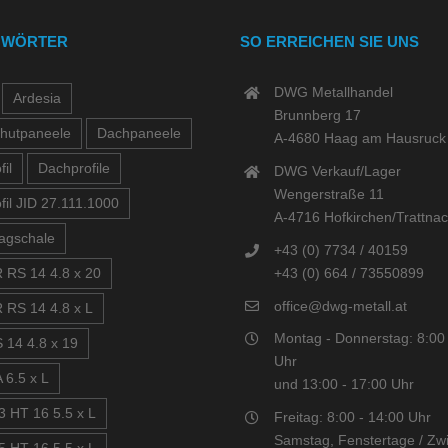
GWÖRTER
SO ERREICHEN SIE UNS
DWG Metallhandel
Ardesia
Brunnberg 17
hutpaneele
Dachpaneele
A-4680 Haag am Hausruck
il
Dachprofile
DWG Verkauf/Lager
Wengerstraße 11
fil JID 27.111.1000
A-4716 Hofkirchen/Trattna
agschale
+43 (0) 7734 / 40159
+43 (0) 664 / 73550899
 RS 14 4.8 x 20
office@dwg-metall.at
 RS 14 4.8 x L
Montag - Donnerstag: 8:00 
 14 4.8 x 19
Uhr
 6.5 x L
und 13:00 - 17:00 Uhr
3 HT 16 5.5 x L
Freitag: 8:00 - 14:00 Uhr
Samstag, Fenstertage / Zwi