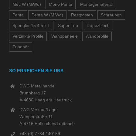
Mec W (MiWo)
Mono Penta
Montagematerial
Penta
Penta W (MiWo)
Restposten
Schrauben
Spengler 15 4.5 x L
Super Top
Trapezblech
Verzinkte Profile
Wandpaneele
Wandprofile
Zubehör
SO ERREICHEN SIE UNS
DWG Metallhandel
Brunnberg 17
A-4680 Haag am Hausruck
DWG Verkauf/Lager
Wengerstraße 11
A-4716 Hofkirchen/Trattnach
+43 (0) 7734 / 40159