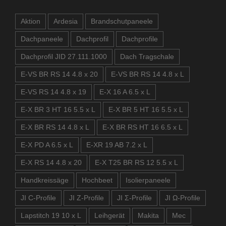
Aktion
Ardesia
Brandschutpaneele
Dachpaneele
Dachprofil
Dachprofile
Dachprofil JID 27.111.1000
Dach Tragschale
E-VS BR RS 14 4.8 x 20
E-VS BR RS 14 4.8 x L
E-VS RS 14 4.8 x 19
E-X 16 A 6.5 x L
E-X BR 3 HT 16 5.5 x L
E-X BR 5 HT 16 5.5 x L
E-X BR RS 14 4.8 x L
E-X BR RS HT 16 6.5 x L
E-X PD A 6.5 x L
E-XR 19 AB 7.2 x L
E-X RS 14 4.8 x 20
E-X T25 BR RS 12 5.5 x L
Handkreissäge
Hochbeet
Isolierpaneele
JI C-Profile
JI Z-Profile
JI Σ-Profile
JI Ω-Profile
Lapstitch 19 10 x L
Leihgerät
Makita
Mec