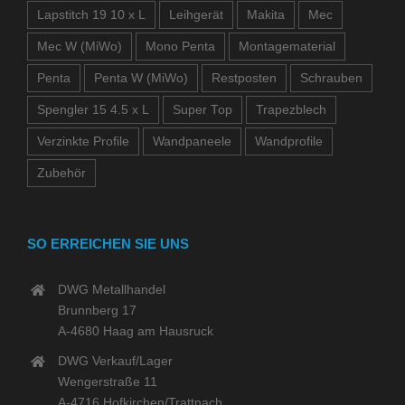
Lapstitch 19 10 x L
Leihgerät
Makita
Mec
Mec W (MiWo)
Mono Penta
Montagematerial
Penta
Penta W (MiWo)
Restposten
Schrauben
Spengler 15 4.5 x L
Super Top
Trapezblech
Verzinkte Profile
Wandpaneele
Wandprofile
Zubehör
SO ERREICHEN SIE UNS
DWG Metallhandel
Brunnberg 17
A-4680 Haag am Hausruck
DWG Verkauf/Lager
Wengerstraße 11
A-4716 Hofkirchen/Trattnach