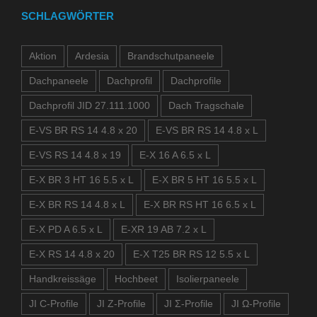
SCHLAGWÖRTER
Aktion
Ardesia
Brandschutpaneele
Dachpaneele
Dachprofil
Dachprofile
Dachprofil JID 27.111.1000
Dach Tragschale
E-VS BR RS 14 4.8 x 20
E-VS BR RS 14 4.8 x L
E-VS RS 14 4.8 x 19
E-X 16 A 6.5 x L
E-X BR 3 HT 16 5.5 x L
E-X BR 5 HT 16 5.5 x L
E-X BR RS 14 4.8 x L
E-X BR RS HT 16 6.5 x L
E-X PD A 6.5 x L
E-XR 19 AB 7.2 x L
E-X RS 14 4.8 x 20
E-X T25 BR RS 12 5.5 x L
Handkreissäge
Hochbeet
Isolierpaneele
JI C-Profile
JI Z-Profile
JI Σ-Profile
JI Ω-Profile