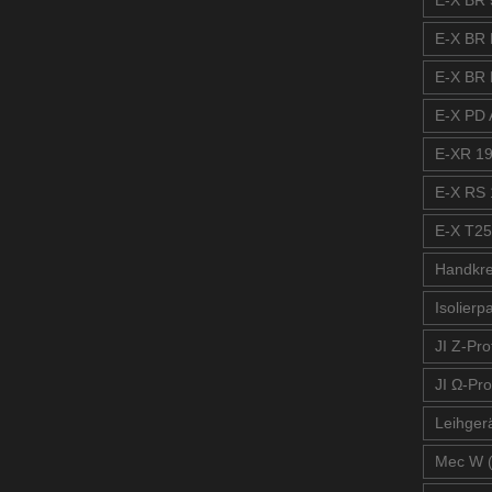
E-X BR 
E-X BR 
E-X BR 
E-X PD A
E-XR 19
E-X RS 
E-X T25
Handkre
Isolierp
JI Z-Prof
JI Ω-Pro
Leihger
Mec W 