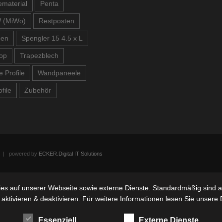
material
Penta
 (MiWo)
Restposten
ben
Spengler 15 4.5 x L
op
Trapezblech
e Profile
Wandpaneele
file
Zubehör
n | powered by
ECKER.Digital IT Solutions
s auf unserer Webseite sowie externe Dienste. Standardmäßig sind all
 aktivieren & deaktivieren. Für weitere Informationen lesen Sie unse
Essenziell
Externe Dienste