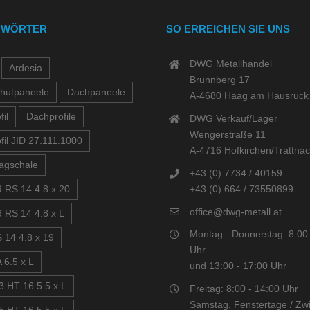
GWÖRTER
SO ERREICHEN SIE UNS
DWG Metallhandel
Ardesia
Brunnberg 17
hutpaneele
Dachpaneele
A-4680 Haag am Hausruck
il
Dachprofile
DWG Verkauf/Lager
Wengerstraße 11
fil JID 27.111.1000
A-4716 Hofkirchen/Trattna
agschale
+43 (0) 7734 / 40159
+43 (0) 664 / 73550899
 RS 14 4.8 x 20
office@dwg-metall.at
 RS 14 4.8 x L
Montag - Donnerstag: 8:00 
 14 4.8 x 19
Uhr
 6.5 x L
und 13:00 - 17:00 Uhr
3 HT 16 5.5 x L
Freitag: 8:00 - 14:00 Uhr
Samstag, Fenstertage / Zwi