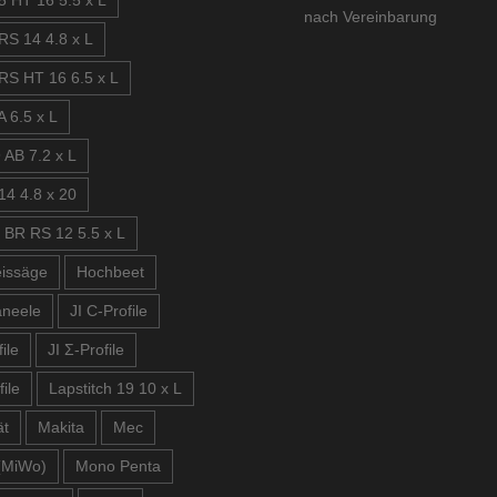
5 HT 16 5.5 x L
nach Vereinbarung
RS 14 4.8 x L
RS HT 16 6.5 x L
 6.5 x L
 AB 7.2 x L
14 4.8 x 20
 BR RS 12 5.5 x L
issäge
Hochbeet
aneele
JI C-Profile
ile
JI Σ-Profile
file
Lapstitch 19 10 x L
ät
Makita
Mec
(MiWo)
Mono Penta