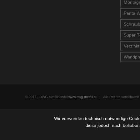
Montage
Penta W
Schrau
Super T
Verzinkt
Wandpro
© 2017 - DWG Metallhandel
www.dwg-metall.at
| Alle Rechte vorbehalte
Wir verwenden technisch notwendige Cookie
diese jedoch nach belieben