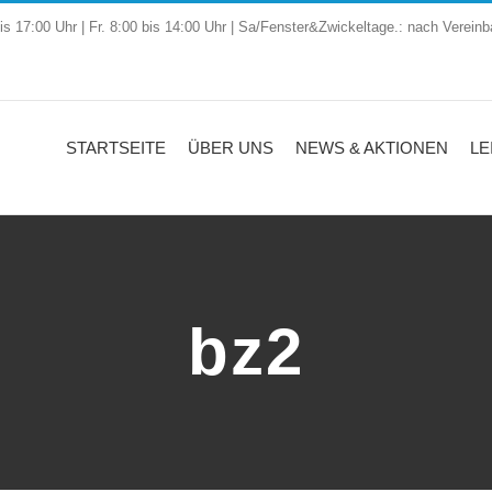
is 17:00 Uhr | Fr. 8:00 bis 14:00 Uhr | Sa/Fenster&Zwickeltage.: nach Vereinb
STARTSEITE
ÜBER UNS
NEWS & AKTIONEN
LE
bz2