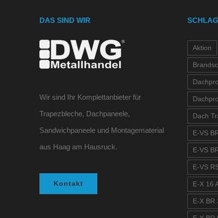
DAS SIND WIR
SCHLA
Aktion
Brandsc
Dachprof
Wir sind Ihr Komplettanbieter für
Dachpro
Trapezbleche, Dachpaneele,
Dach Tr
Sandwichpaneele und Montagematerial
E-VS BR
aus Haag am Hausruck.
E-VS BR
E-VS RS
Kontakt
E-X 16 A
E-X BR 