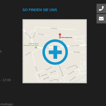
SO FINDEN SIE UNS
ch
- 12:00
ckeltage: