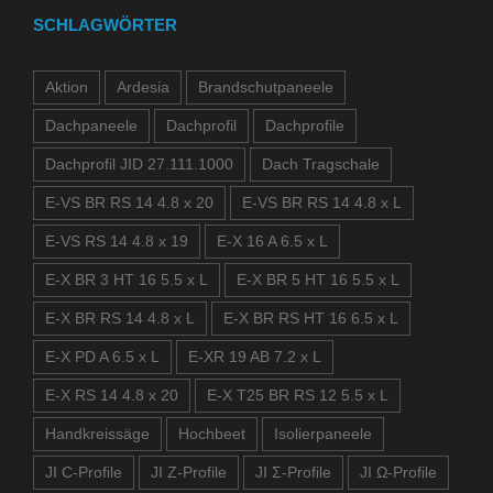
SCHLAGWÖRTER
Aktion
Ardesia
Brandschutpaneele
Dachpaneele
Dachprofil
Dachprofile
Dachprofil JID 27.111.1000
Dach Tragschale
E-VS BR RS 14 4.8 x 20
E-VS BR RS 14 4.8 x L
E-VS RS 14 4.8 x 19
E-X 16 A 6.5 x L
E-X BR 3 HT 16 5.5 x L
E-X BR 5 HT 16 5.5 x L
E-X BR RS 14 4.8 x L
E-X BR RS HT 16 6.5 x L
E-X PD A 6.5 x L
E-XR 19 AB 7.2 x L
E-X RS 14 4.8 x 20
E-X T25 BR RS 12 5.5 x L
Handkreissäge
Hochbeet
Isolierpaneele
JI C-Profile
JI Z-Profile
JI Σ-Profile
JI Ω-Profile