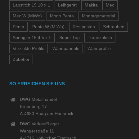
Lapstitch 19 10 x L
Leihgerät
Makita
Mec
Mec W (MiWo)
Mono Penta
Montagematerial
Penta
Penta W (MiWo)
Restposten
Schrauben
Spengler 15 4.5 x L
Super Top
Trapezblech
Verzinkte Profile
Wandpaneele
Wandprofile
Zubehör
SO ERREICHEN SIE UNS
DWG Metallhandel
Brunnberg 17
A-4680 Haag am Hausruck
DWG Verkauf/Lager
Wengerstraße 11
A-4716 Hofkirchen/Trattnach