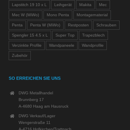
Lapstitch 19 10 x L
Leihgerät
Makita
Mec
Mec W (MiWo)
Mono Penta
Montagematerial
Penta
Penta W (MiWo)
Restposten
Schrauben
Spengler 15 4.5 x L
Super Top
Trapezblech
Verzinkte Profile
Wandpaneele
Wandprofile
Zubehör
SO ERREICHEN SIE UNS
DWG Metallhandel
Brunnberg 17
A-4680 Haag am Hausruck
DWG Verkauf/Lager
Wengerstraße 11
A-4716 Hofkirchen/Trattnach