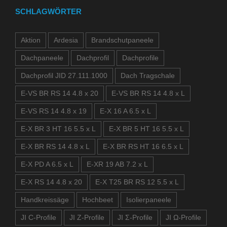
SCHLAGWÖRTER
Aktion
Ardesia
Brandschutpaneele
Dachpaneele
Dachprofil
Dachprofile
Dachprofil JID 27.111.1000
Dach Tragschale
E-VS BR RS 14 4.8 x 20
E-VS BR RS 14 4.8 x L
E-VS RS 14 4.8 x 19
E-X 16 A 6.5 x L
E-X BR 3 HT 16 5.5 x L
E-X BR 5 HT 16 5.5 x L
E-X BR RS 14 4.8 x L
E-X BR RS HT 16 6.5 x L
E-X PD A 6.5 x L
E-XR 19 AB 7.2 x L
E-X RS 14 4.8 x 20
E-X T25 BR RS 12 5.5 x L
Handkreissäge
Hochbeet
Isolierpaneele
JI C-Profile
JI Z-Profile
JI Σ-Profile
JI Ω-Profile