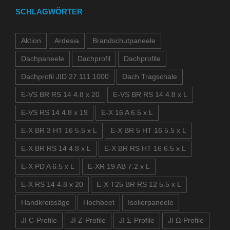
SCHLAGWÖRTER
Aktion
Ardesia
Brandschutpaneele
Dachpaneele
Dachprofil
Dachprofile
Dachprofil JID 27.111.1000
Dach Tragschale
E-VS BR RS 14 4.8 x 20
E-VS BR RS 14 4.8 x L
E-VS RS 14 4.8 x 19
E-X 16 A 6.5 x L
E-X BR 3 HT 16 5.5 x L
E-X BR 5 HT 16 5.5 x L
E-X BR RS 14 4.8 x L
E-X BR RS HT 16 6.5 x L
E-X PD A 6.5 x L
E-XR 19 AB 7.2 x L
E-X RS 14 4.8 x 20
E-X T25 BR RS 12 5.5 x L
Handkreissäge
Hochbeet
Isolierpaneele
JI C-Profile
JI Z-Profile
JI Σ-Profile
JI Ω-Profile