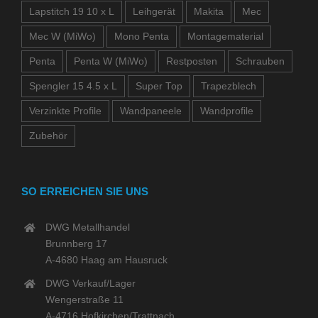
Lapstitch 19 10 x L
Leihgerät
Makita
Mec
Mec W (MiWo)
Mono Penta
Montagematerial
Penta
Penta W (MiWo)
Restposten
Schrauben
Spengler 15 4.5 x L
Super Top
Trapezblech
Verzinkte Profile
Wandpaneele
Wandprofile
Zubehör
SO ERREICHEN SIE UNS
DWG Metallhandel
Brunnberg 17
A-4680 Haag am Hausruck
DWG Verkauf/Lager
Wengerstraße 11
A-4716 Hofkirchen/Trattnach