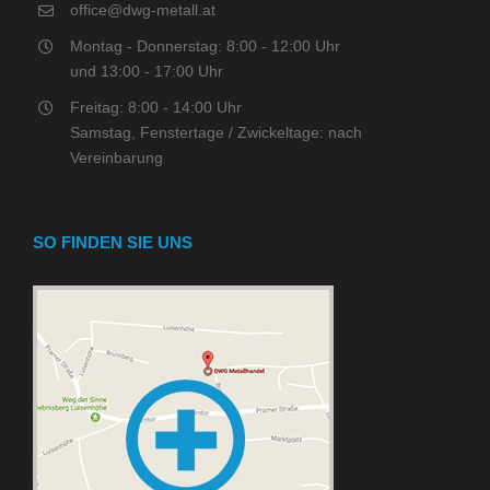
office@dwg-metall.at
Montag - Donnerstag: 8:00 - 12:00 Uhr
und 13:00 - 17:00 Uhr
Freitag: 8:00 - 14:00 Uhr
Samstag, Fenstertage / Zwickeltage: nach
Vereinbarung
SO FINDEN SIE UNS