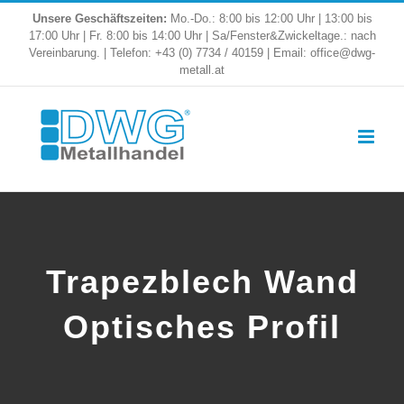
Skip
Unsere Geschäftszeiten:
Mo.-Do.: 8:00 bis 12:00 Uhr | 13:00 bis
17:00 Uhr | Fr. 8:00 bis 14:00 Uhr | Sa/Fenster&Zwickeltage.: nach
to
Vereinbarung. | Telefon: +43 (0) 7734 / 40159 | Email: office@dwg-
metall.at
content
Trapezblech Wand
Optisches Profil