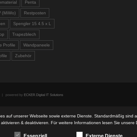
material
Penta
 (MiWo)
Restposten
ben
Spengler 15 4.5 x L
op
Trapezblech
e Profile
Wandpaneele
file
Zubehör
n | powered by
ECKER.Digital IT Solutions
s auf unserer Webseite sowie externe Dienste. Standardmäßig sind all
 aktivieren & deaktivieren. Für weitere Informationen lesen Sie unse
Essenziell
Externe Dienste