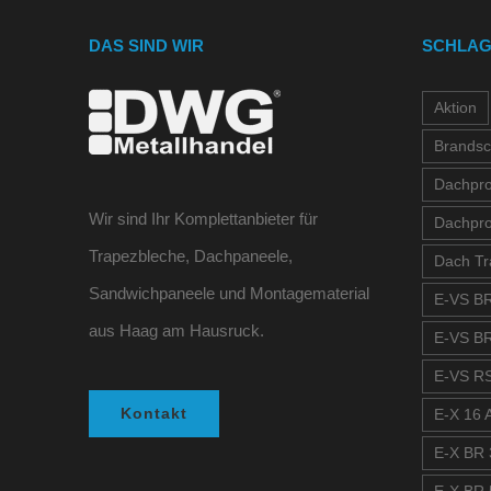
DAS SIND WIR
SCHLA
Aktion
Brandsc
Dachprof
Wir sind Ihr Komplettanbieter für
Dachpro
Trapezbleche, Dachpaneele,
Dach Tr
Sandwichpaneele und Montagematerial
E-VS BR
aus Haag am Hausruck.
E-VS BR
E-VS RS
Kontakt
E-X 16 A
E-X BR 