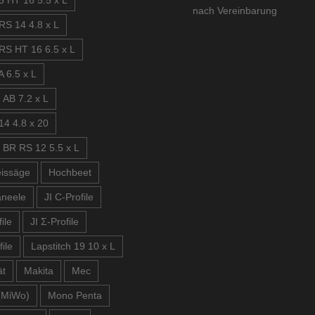
5 HT 16 5.5 x L
nach Vereinbarung
RS 14 4.8 x L
RS HT 16 6.5 x L
 6.5 x L
 AB 7.2 x L
14 4.8 x 20
 BR RS 12 5.5 x L
issäge
Hochbeet
aneele
JI C-Profile
ile
JI Σ-Profile
file
Lapstitch 19 10 x L
ät
Makita
Mec
(MiWo)
Mono Penta