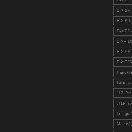
E-X BR 
E-X BR 
E-X BR 
E-X PD A
E-XR 19
E-X RS 
E-X T25
Handkre
Isolierp
JI Z-Prof
JI Ω-Pro
Leihger
Mec W 