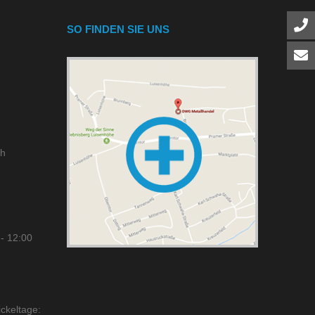
SO FINDEN SIE UNS
ch
- 12:00
ckeltage: