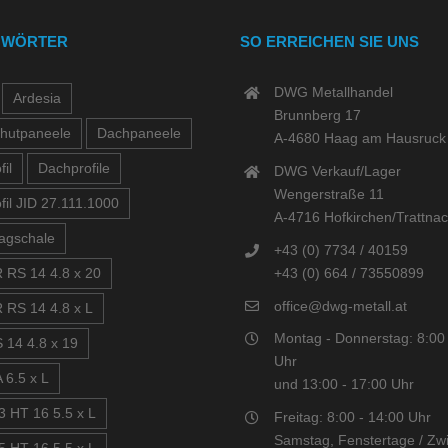
GWÖRTER
SO ERREICHEN SIE UNS
DWG Metallhandel
Ardesia
Brunnberg 17
hutpaneele
Dachpaneele
A-4680 Haag am Hausruck
il
Dachprofile
DWG Verkauf/Lager
Wengerstraße 11
fil JID 27.111.1000
A-4716 Hofkirchen/Trattna
agschale
+43 (0) 7734 / 40159
+43 (0) 664 / 73550899
 RS 14 4.8 x 20
office@dwg-metall.at
 RS 14 4.8 x L
Montag - Donnerstag: 8:00 
 14 4.8 x 19
Uhr
 6.5 x L
und 13:00 - 17:00 Uhr
3 HT 16 5.5 x L
Freitag: 8:00 - 14:00 Uhr
Samstag, Fenstertage / Zwi