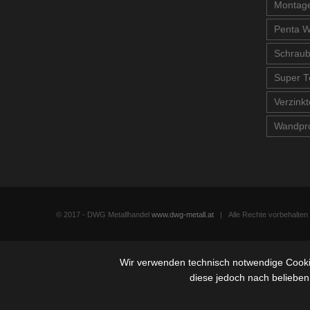
Montage
Penta W
Schrau
Super T
Verzinkt
Wandpro
© 2017 - DWG Metallhandel
www.dwg-metall.at
| Alle Rechte vorbehalte
Wir verwenden technisch notwendige Cookie
diese jedoch nach belieben