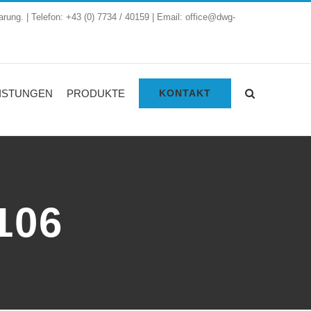
arung. | Telefon: +43 (0) 7734 / 40159 | Email: office@dwg-
ISTUNGEN
PRODUKTE
KONTAKT
106