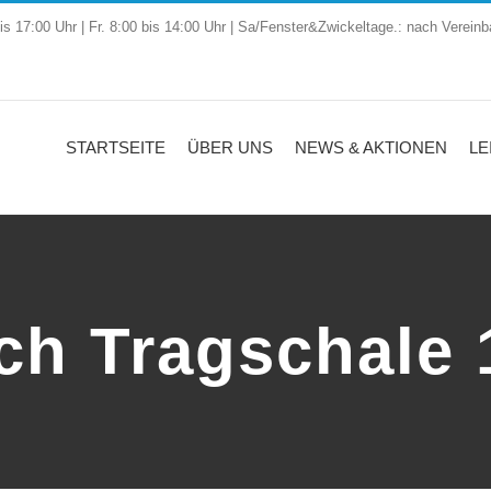
is 17:00 Uhr | Fr. 8:00 bis 14:00 Uhr | Sa/Fenster&Zwickeltage.: nach Vereinb
STARTSEITE
ÜBER UNS
NEWS & AKTIONEN
LE
ch Tragschale 