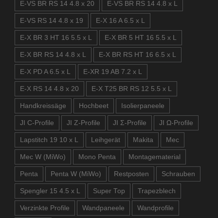
E-VS BR RS 14 4.8 x 20
E-VS BR RS 14 4.8 x L
E-VS RS 14 4.8 x 19
E-X 16 A 6.5 x L
E-X BR 3 HT 16 5.5 x L
E-X BR 5 HT 16 5.5 x L
E-X BR RS 14 4.8 x L
E-X BR RS HT 16 6.5 x L
E-X PD A 6.5 x L
E-XR 19 AB 7.2 x L
E-X RS 14 4.8 x 20
E-X T25 BR RS 12 5.5 x L
Handkreissäge
Hochbeet
Isolierpaneele
JI C-Profile
JI Z-Profile
JI Σ-Profile
JI Ω-Profile
Lapstitch 19 10 x L
Leihgerät
Makita
Mec
Mec W (MiWo)
Mono Penta
Montagematerial
Penta
Penta W (MiWo)
Restposten
Schrauben
Spengler 15 4.5 x L
Super Top
Trapezblech
Verzinkte Profile
Wandpaneele
Wandprofile