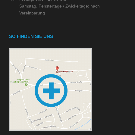
Samstag, Fenstertage / Zwickeltage: nach
Vereinbarung
SO FINDEN SIE UNS