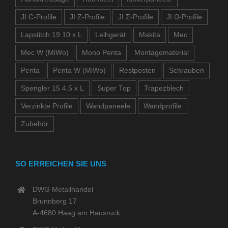
JI C-Profile
JI Z-Profile
JI Σ-Profile
JI Ω-Profile
Lapstitch 19 10 x L
Leihgerät
Makita
Mec
Mec W (MiWo)
Mono Penta
Montagematerial
Penta
Penta W (MiWo)
Restposten
Schrauben
Spengler 15 4.5 x L
Super Top
Trapezblech
Verzinkte Profile
Wandpaneele
Wandprofile
Zubehör
SO ERREICHEN SIE UNS
DWG Metallhandel
Brunnberg 17
A-4680 Haag am Hausruck