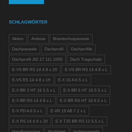
SCHLAGWÖRTER
Aktion
Ardesia
Brandschutpaneele
Dachpaneele
Dachprofil
Dachprofile
Dachprofil JID 27.111.1000
Dach Tragschale
E-VS BR RS 14 4.8 x 20
E-VS BR RS 14 4.8 x L
E-VS RS 14 4.8 x 19
E-X 16 A 6.5 x L
E-X BR 3 HT 16 5.5 x L
E-X BR 5 HT 16 5.5 x L
E-X BR RS 14 4.8 x L
E-X BR RS HT 16 6.5 x L
E-X PD A 6.5 x L
E-XR 19 AB 7.2 x L
E-X RS 14 4.8 x 20
E-X T25 BR RS 12 5.5 x L
Handkreissäge
Hochbeet
Isolierpaneele