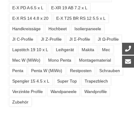
E-X PD A 6.5 x L
E-XR 19 AB 7.2 x L
E-X RS 14 4.8 x 20
E-X T25 BR RS 12 5.5 x L
Handkreissäge
Hochbeet
Isolierpaneele
JI C-Profile
JI Z-Profile
JI Σ-Profile
JI Ω-Profile
Lapstitch 19 10 x L
Leihgerät
Makita
Mec
Mec W (MiWo)
Mono Penta
Montagematerial
Penta
Penta W (MiWo)
Restposten
Schrauben
Spengler 15 4.5 x L
Super Top
Trapezblech
Verzinkte Profile
Wandpaneele
Wandprofile
Zubehör