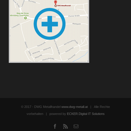
© 2017 - DWG Metallhandel
www.dwg-metall.at
| Alle Rechte
vorbehalten | powered by
ECKER.Digital IT Solutions
Facebook
Rss
Email