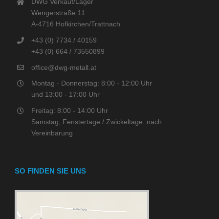
DWG Verkauf/Lager
Wengerstraße 11
A-4716 Hofkirchen/Trattnach
+43 (0) 7734 / 40159
+43 (0) 664 / 73550899
office@dwg-metall.at
Montag - Donnerstag: 8:00 - 12:00 Uhr
und 13:00 - 17:00 Uhr
Freitag: 8:00 - 14:00 Uhr
Samstag, Fenstertage / Zwickeltage: nach
Vereinbarung
SO FINDEN SIE UNS